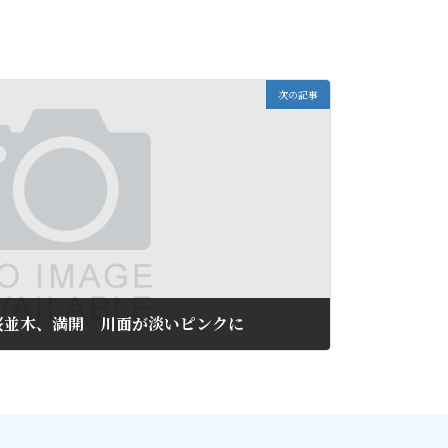
次の記事
桜並木、満開 川面が淡いピンクに