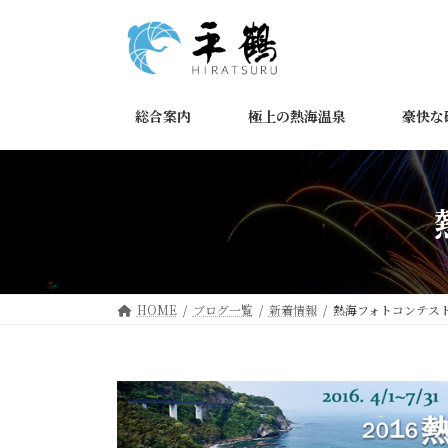
コ
ナ
ン
ビ
テ
ゲ
ン
ー
ツ
シ
総合案内
極上の熱海温泉
豪快な
へ
ョ
ス
ン
キ
に
ッ
移
プ
動
HOME
ブログ一覧
新着情報
熱海フォトコンテス