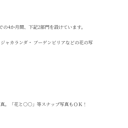
までの4か月間、下記2部門を設けています。
ジャカランダ・ ブーゲンビリアなどの花の写
る写真。「花と○○」等スナップ写真もＯＫ！