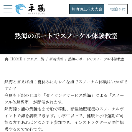
コ
ナ
ン
ビ
熱海海上花火大会
宿泊予約
テ
ゲ
ン
ー
ツ
シ
へ
ョ
熱海のボートでスノーケル体験教室
ス
ン
キ
に
ッ
移
プ
動
HOME
ブログ一覧
新着情報
熱海のボートでスノーケル体験教室
熱海と言えば海！夏休みにキレイな海でスノーケル体験はいかがで
すか？
今夏も下記のとおり「ダイビングサービス熱海」による「スノー
ケル体験教室」が開催されます。
熱海錦ヶ浦の景勝地まで船で移動、断崖絶壁秘密のスノーケルポ
イントで海を満喫できます。小学生以上で、健康上水中運動が可
能な方であればどなたでも参加でき、インストラクターが同伴指
導するので安心です。