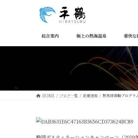
コ
ナ
ン
ビ
テ
ゲ
ン
ー
ツ
シ
総合案内
極上の熱海温泉
豪快な
へ
ョ
ス
ン
キ
に
ッ
移
プ
動
HOME
ブログ一覧
新着情報
熱気球体験プログラ
静岡デスティネーションキャンペーン（2019