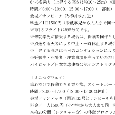
6～8名乗り（上昇する高さは約10～25m）
時間／8:00～10:00、15:00～17:00（二部制）
会場／サンビーチ（砂浜中央付近）
料金／1回1500円（未就学児から大人まで同
※1回のフライトは約5分間です。
※未就学児が搭乗する場合は、保護者同伴と
※風速や雨天等により中止・一時休止する場
※上昇する高さは当日のコンディションによ
※妊娠中・泥酔者・注意事項を守っていただ
パイロット／日本気球連盟公認インストラク
【ミニセグウェイ】
重心だけで移動できる乗り物。スケートボー
時間／8:00～17:00（12:00～13:00は休止）
会場／サンデッキ（国道135号とサンビーチ
料金／一人1500円（小学生から大人まで同
※約20分間（レクチャー含）の体験プログラ