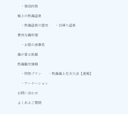
宿泊約款
極上の熱海温泉
熱海温泉の歴史
日帰り温泉
豪快な磯料理
お昼の食事処
海が香る旅館
熱海観光情報
特別プラン
熱海海上花火大会【速報】
ワーケーション
お問い合わせ
よくあるご質問
Copyright © 熱海温泉 湯の宿 平鶴（ひらつる） All Rights Reserved.