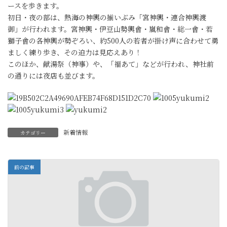
ースを歩きます。
初日・夜の部は、熱海の神輿の揃いぶみ「宮神輿・連合神輿渡
御」が行われます。宮神輿・伊豆山勢輿會・嵐和會・総一會・若
獅子會の各神輿が勢ぞろい、約500人の若者が掛け声に合わせて勇
ましく練り歩き、その迫力は見応えあり！
このほか、献湯祭（神事）や、「福あて」などが行われ、神社前
の通りには夜店も並びます。
新着情報
カテゴリー
前の記事