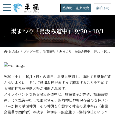
コ
ナ
ン
ビ
熱海海上花火大会
宿泊予約
テ
ゲ
ン
ー
ツ
シ
へ
ョ
湯まつり「湯汲み道中」 9/30・10/1
ス
ン
キ
に
ッ
移
プ
動
HOME
ブログ一覧
新着情報
湯まつり「湯汲み道中」 9/30・10/1
9/30（土）・10/1（日）の両日、温泉に感謝し、湧出する泉脈が絶
えないように、そして熱海温泉がますます繁栄することを祈願す
る湯前神社秋季例大祭が開催されます。
メインイベントである湯汲み道中は、熱海囃子が先導、熱海芸妓
連、ミス熱海が扮した巫女さん、湯前神社神輿保存会の女性メン
バーが担ぐ献湯神輿、その神輿を守護する裃姿の道中奉行（市議
会議員や関係者）が続き、熱海駅～銀座通り～湯前神社というコ