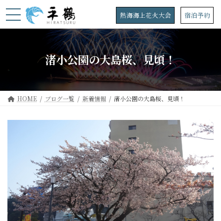
コ
ナ
ン
ビ
熱海海上花火大会
宿泊予約
テ
ゲ
ン
ー
ツ
シ
へ
ョ
渚小公園の大島桜、見頃！
ス
ン
キ
に
ッ
移
プ
動
HOME
ブログ一覧
新着情報
渚小公園の大島桜、見頃！