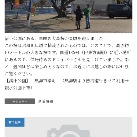
渚小公園にある、早咲き大島桜が見頃を迎えました！
この桜は昭和10年頃に植栽されたものでは、とのことで、高さ約
10メートルの大きな桜です。国道135号（伊東方面線）に近い場所
にあるので、信号待ちのドライバーさんも見上げていました。あ
と１週間ほどは楽しめそうなので、お近くにお越しの際にはぜひ
ご覧ください。
【渚小公園】 熱海市渚町 （熱海駅より熱海港行きバス利用→
親水公園下車）
新着情報
カテゴリー
前の記事