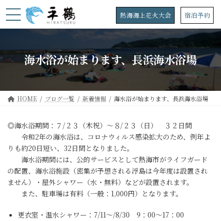
コ
ナ
ン
ビ
熱海海上花火大会
宿泊予約
テ
ゲ
ン
ー
ツ
シ
へ
ョ
海水浴が始まります、長浜海水浴場
ス
ン
キ
に
ッ
移
プ
動
HOME
ブログ一覧
新着情報
海水浴が始まります、長浜海水浴場
◎海水浴期間：７/２３（木祝）～８/２３（日） ３２日間
令和2年の海水浴は、コロナウィルス感染拡大のため、例年よ
りも約20日短い、32日間となりました。
海水浴期間には、公的サービスとして熱海市がライフガード
の配置、海水浴施設（密集が予想される浮島は今年度は設置され
ません）・屋外シャワー（水・無料）などが設置されます。
また、駐車場は有料（一般：1,000円）となります。
更衣室・温水シャワー：7/11～/8/30 9：00～17：00