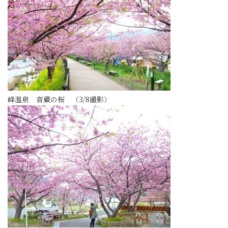
峰温泉 音蔵の桜 （3/8撮影）