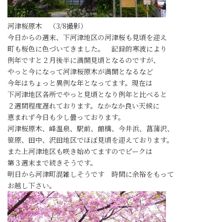
河津桜原木 （3/8撮影）
今日からの週末、下河津地区の河津桜も見頃を迎え
町も桜色に色づいてきました。 記録的寒波により
例年ですと２月後半に満開見頃となるのですが、
やっと今になって河津桜原木が満開となるなど
今年はちょっと異例な年となってます。現在は
下河津地区各所でやっと見頃となり例年と比べると
２週間程度遅れております。なかなか良い天候に
恵まれず今日も少し曇っております。
河津桜原木、峰温泉、駅前、館橋、今井浜、菖蒲沢、
笹原、田中、沢田地区でほぼ見頃を迎えております。
また上河津地区も咲き始めてますのでピークは
第３週末まで続きそうです。
明日から河津町混雑しそうです 時間に余裕をもって
お越し下さい。