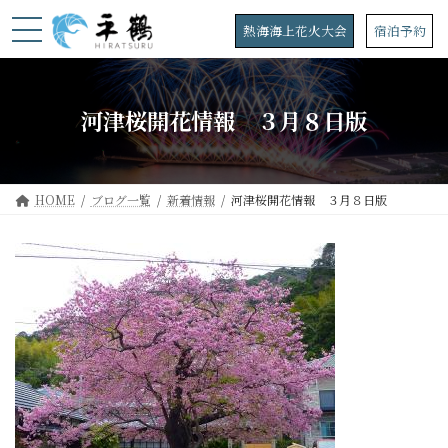
コ
ナ
ン
ビ
熱海海上花火大会
宿泊予約
テ
ゲ
ン
ー
ツ
シ
へ
ョ
河津桜開花情報 ３月８日版
ス
ン
キ
に
ッ
移
プ
動
HOME
ブログ一覧
新着情報
河津桜開花情報 ３月８日版