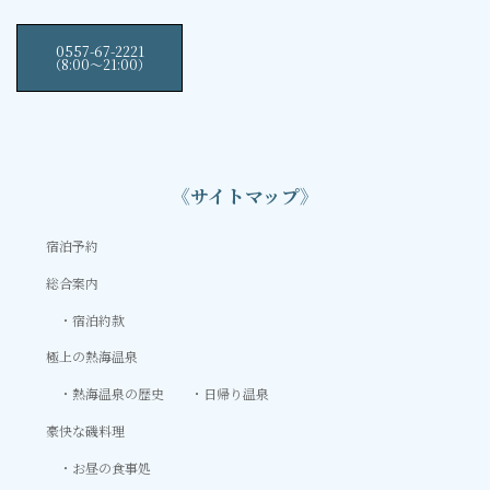
0557-67-2221
（8:00〜21:00）
《サイトマップ》
宿泊予約
総合案内
宿泊約款
極上の熱海温泉
熱海温泉の歴史
日帰り温泉
豪快な磯料理
お昼の食事処