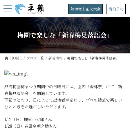
コ
ナ
ン
ビ
熱海海上花火大会
宿泊予約
テ
ゲ
ン
ー
ツ
シ
へ
ョ
梅園で楽しむ「新春梅見落語会」
ス
ン
キ
に
ッ
移
プ
動
HOME
ブログ一覧
新着情報
梅園で楽しむ「新春梅見落語会」
熱海梅園梅まつり期間中の日曜日には、園内「香林亭」にて「新
春梅見落語会」を開演しています。
下記のとおり、日によって出演者が変わり、プロの話芸で楽しい
ひとときをお過ごしいただけます。
1/21（日）柳家小太郎さん
1/28（日）春風亭朝之助さん