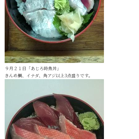
９月２１日「あじろ時魚丼」
きんめ鯛、イナダ、角アジ以上3点盛りです。