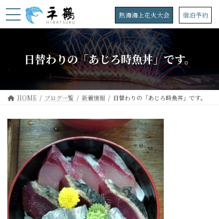
コ
ナ
ン
ビ
熱海海上花火大会
宿泊予約
テ
ゲ
ン
ー
ツ
シ
へ
ョ
日替わりの「あじろ時魚丼」です。
ス
ン
キ
に
ッ
移
プ
動
HOME
ブログ一覧
新着情報
日替わりの「あじろ時魚丼」です。