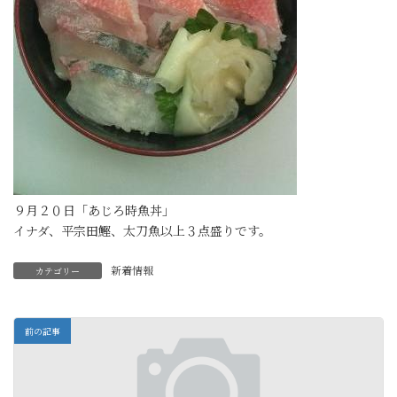
９月２０日「あじろ時魚丼」
イナダ、平宗田鰹、太刀魚以上３点盛りです。
新着情報
カテゴリー
前の記事