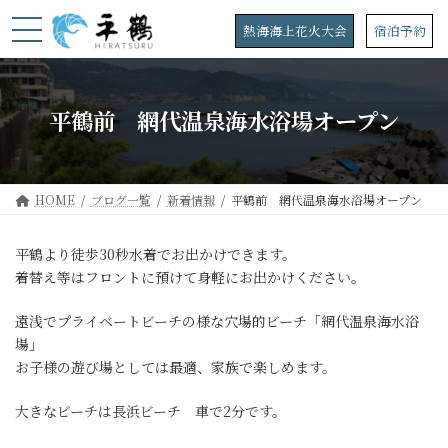
コ
ナ
ン
ビ
熱海海上花火大会
宿泊予約
テ
ゲ
ン
ー
ツ
シ
へ
ョ
平鶴前 網代温泉海水浴場オープン
ス
ン
キ
に
ッ
移
プ
動
HOME
ブログ一覧
新着情報
平鶴前 網代温泉海水浴場オープン
平鶴より徒歩30秒水着でお出かけできます。
着替え等はフロントに預けて身軽にお出かけください。
遠浅でプライベートビーチの様な穴場的ビーチ「網代温泉海水浴
場」
お子様の遊び場としては最適、家族で楽しめます。
大きなビーチは長浜ビーチ 車で2分です。