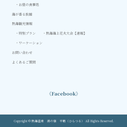
お昼の食事処
海が香る旅館
熱海観光情報
特別プラン
熱海海上花火大会【速報】
ワーケーション
お問い合わせ
よくあるご質問
《Facebook》
Copyright © 熱海温泉 湯の宿 平鶴（ひらつる） All Rights Reserved.