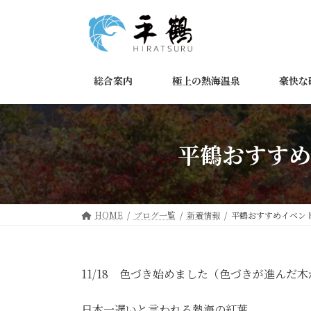
コ
ナ
ン
ビ
テ
ゲ
ン
ー
ツ
シ
総合案内
極上の熱海温泉
豪快な
へ
ョ
ス
ン
キ
に
ッ
移
平鶴おすすめ
プ
動
HOME
ブログ一覧
新着情報
平鶴おすすめイベン
11/18 色づき始めました（色づきが進んだ
日本一遅いと言われる熱海の紅葉