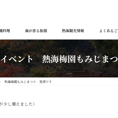
磯料理
海が香る旅館
熱海観光情報
よくあるご
イベント 熱海梅園もみじまつ
ト 熱海梅園もみじまつり 見頃です
木が少し増えました）