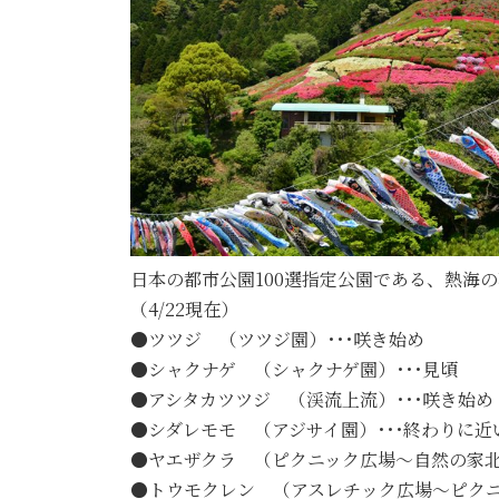
日本の都市公園100選指定公園である、熱海
（4/22現在）
●ツツジ （ツツジ園）･･･咲き始め
●シャクナゲ （シャクナゲ園）･･･見頃
●アシタカツツジ （渓流上流）･･･咲き始め
●シダレモモ （アジサイ園）･･･終わりに近
●ヤエザクラ （ピクニック広場～自然の家北
●トウモクレン （アスレチック広場～ピクニ