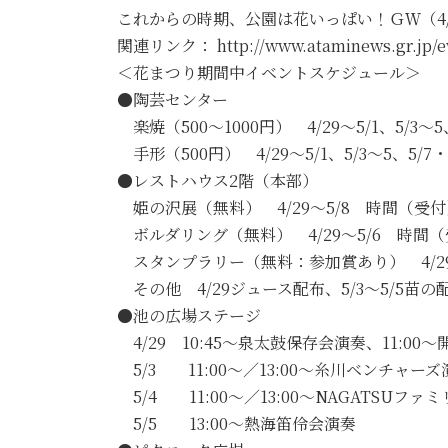
これからの時期、公園は花いっぱい！ＧＷ（4
関連リンク： http://www.ataminews.gr.jp/ev
＜花まつり期間中イベントスケジュール＞
●陶芸センター
楽焼（500～1000円） 4/29～5/1、5/3～5、
手形（500円） 4/29～5/1、5/3～5、5/7・8
●レストハウス2階（本部）
姫の沢展（無料） 4/29～5/8 時間（受付）10
ボルダリング（無料） 4/29～5/6 時間（受付
スタンプラリー（無料：参加賞あり） 4/29～5
その他 4/29ジュース配布、5/3～5/5苗の
●池の広場ステージ
4/29 10:45～泉太鼓保存会演奏、11:00
5/3 11:00～／13:00～糸川ベンチャーズ
5/4 11:00～／13:00～NAGATSUフ
5/5 13:00～熱海笛伶会演奏