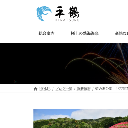
コ
ナ
ン
ビ
テ
ゲ
ン
ー
ツ
シ
総合案内
極上の熱海温泉
豪快な
へ
ョ
ス
ン
キ
に
ッ
移
プ
動
HOME
ブログ一覧
新着情報
姫の沢公園 4/22開