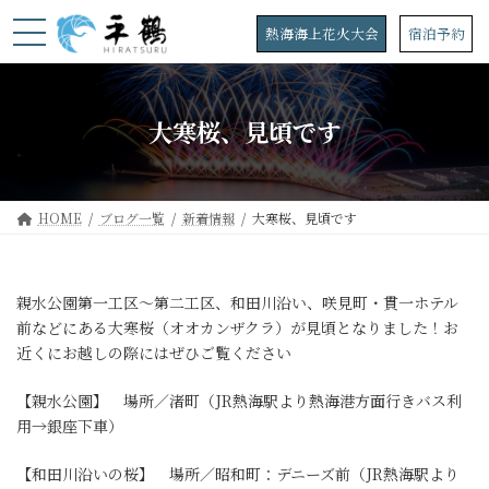
コ
ナ
ン
ビ
熱海海上花火大会
宿泊予約
テ
ゲ
ン
ー
ツ
シ
へ
ョ
大寒桜、見頃です
ス
ン
キ
に
ッ
移
プ
動
HOME
ブログ一覧
新着情報
大寒桜、見頃です
親水公園第一工区～第二工区、和田川沿い、咲見町・貫一ホテル
前などにある大寒桜（オオカンザクラ）が見頃となりました！お
近くにお越しの際にはぜひご覧ください
【親水公園】 場所／渚町（JR熱海駅より熱海港方面行きバス利
用→銀座下車）
【和田川沿いの桜】 場所／昭和町：デニーズ前（JR熱海駅より