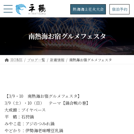
コ
ナ
ン
ビ
熱海海上花火大会
宿泊予約
テ
ゲ
ン
ー
ツ
シ
へ
ョ
南熱海お宿グルメフェスタ
ス
ン
キ
に
ッ
移
プ
動
HOME
ブログ一覧
新着情報
南熱海お宿グルメフェスタ
【3/9・10 南熱海お宿グルメフェスタ】
3/9（土）・10（日） テーマ【鍋合戦の巻】
大成館：ブイヤベース
平 鶴：石狩鍋
みやこ荘：アジのつみれ鍋
やどかり：伊勢海老味噌豆乳鍋