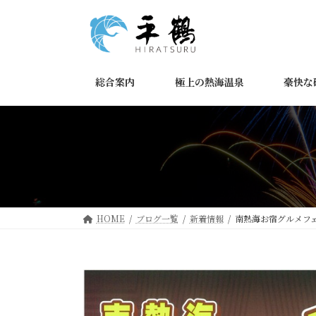
コ
ナ
ン
ビ
テ
ゲ
ン
ー
ツ
シ
総合案内
極上の熱海温泉
豪快な
へ
ョ
ス
ン
キ
に
ッ
移
プ
動
HOME
ブログ一覧
新着情報
南熱海お宿グルメフ