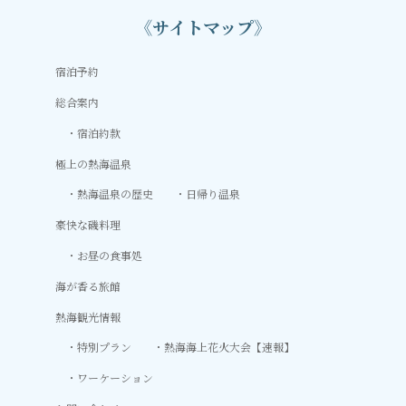
《サイトマップ》
宿泊予約
総合案内
宿泊約款
極上の熱海温泉
熱海温泉の歴史
日帰り温泉
豪快な磯料理
お昼の食事処
海が香る旅館
熱海観光情報
特別プラン
熱海海上花火大会【速報】
ワーケーション