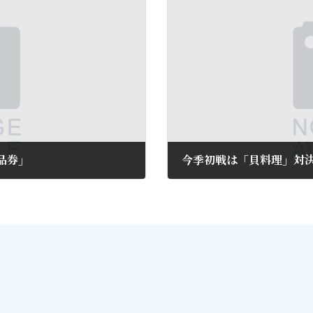
品券」
今季初戦は「貝料理」対
2015年9月6日