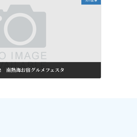
次の記事
決 南熱海お宿グルメフェスタ