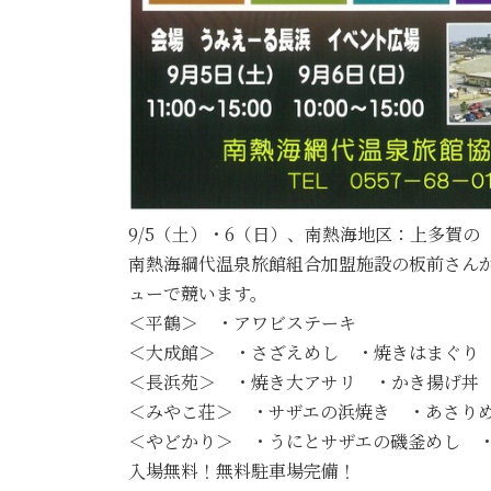
9/5（土）・6（日）、南熱海地区：上多賀
南熱海綱代温泉旅館組合加盟施設の板前さん
ューで競います。
＜平鶴＞ ・アワビステーキ
＜大成館＞ ・さざえめし ・焼きはまぐり
＜長浜苑＞ ・焼き大アサリ ・かき揚げ丼
＜みやこ荘＞ ・サザエの浜焼き ・あさり
＜やどかり＞ ・うにとサザエの磯釜めし 
入場無料！無料駐車場完備！