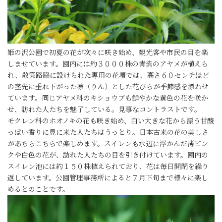
姫の沢公園で初夏の花が次々に咲き始め、観光客や市民の目を楽
しませています。園内には約３０００株の青紫のアヤメが植えら
れ、散策路脇に設けられた専用の花壇では、高さ６０センチほど
の茎先に垂れ下がった凛（りん）とした花びらが季節感を漂わせ
ています。同じアヤメ科のキショウブも鮮やかな黄色の花を咲か
せ、訪れた人たちを魅了している。見事なコントラストです。
モクレン科のホオノキの花も咲き始め、白い大きな花から漂う甘酸
っぱい香りに見に来た人たちはうっとり。日本古来の花の美しさ
があちらこちらで楽しめます。スイレンも水辺に浮かんだ薄ピン
クや白色の花が、訪れた人たちの目を引き付けています。園内の
スイレン池には約１５０株植えられており、花は毎日開閉を繰り
返しています。公園管理事務所によると７月下旬まで様々に楽し
めるとのことです。