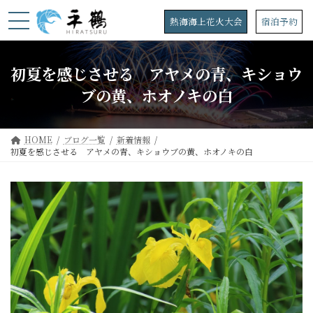
コ
ナ
ン
ビ
熱海海上花火大会
宿泊予約
テ
ゲ
ン
ー
ツ
シ
初夏を感じさせる アヤメの青、キショウ
へ
ョ
ス
ン
ブの黄、ホオノキの白
キ
に
ッ
移
プ
動
HOME
ブログ一覧
新着情報
初夏を感じさせる アヤメの青、キショウブの黄、ホオノキの白