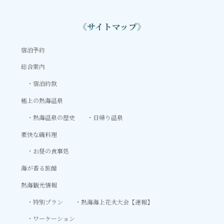
《サイトマップ》
宿泊予約
総合案内
宿泊約款
極上の熱海温泉
熱海温泉の歴史
日帰り温泉
豪快な磯料理
お昼の食事処
海が香る旅館
熱海観光情報
特別プラン
熱海海上花火大会【速報】
ワーケーション