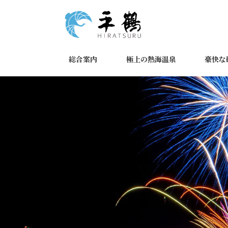
コ
ナ
ン
ビ
テ
ゲ
ン
ー
ツ
シ
総合案内
極上の熱海温泉
豪快な
へ
ョ
ス
ン
キ
に
ッ
移
プ
動