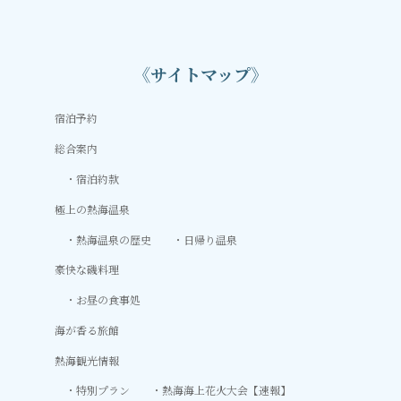
《サイトマップ》
宿泊予約
総合案内
宿泊約款
極上の熱海温泉
熱海温泉の歴史
日帰り温泉
豪快な磯料理
お昼の食事処
海が香る旅館
熱海観光情報
特別プラン
熱海海上花火大会【速報】