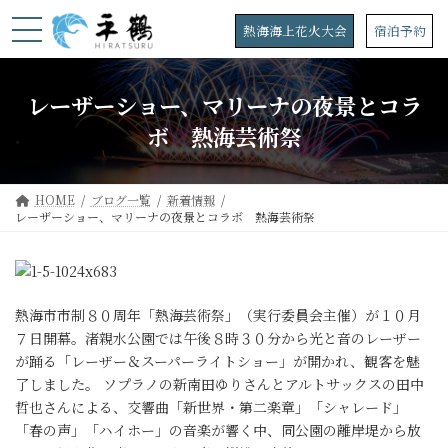
コ
ナ
ン
ビ
熱海海上花火大会
宿泊予約
テ
ゲ
ン
ー
ツ
シ
レーザーショー、マリーナの夜景とコラ
へ
ョ
ス
ン
ボ 熱海芸術祭
キ
に
ッ
移
プ
動
HOME
ブログ一覧
新着情報
レーザーショー、マリーナの夜景とコラボ 熱海芸術祭
熱海市市制８０周年「熱海芸術祭」（実行委員会主催）が１０月
７日開幕。渚親水公園では午後８時３０分から光と音のレーザー
が踊る「レーザー＆スーパーライトショー」が開かれ、観客を魅
了しました。 ソプラノの新南田ゆりさんとアルトサックスの田中
哲也さんによる、交響曲「新世界・第二楽章」「シャレード」
「春の声」「ハイホー」の音楽が響く中、同公園の離岸堤から放