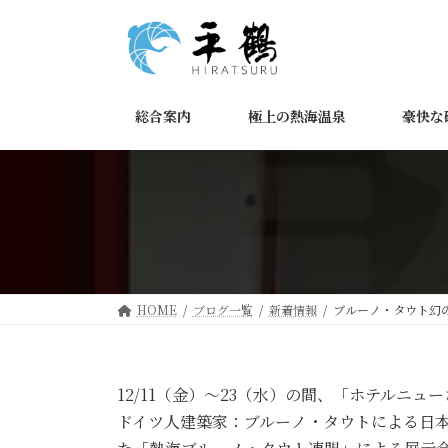
コ
ナ
ン
ビ
テ
ゲ
ン
ー
ツ
シ
総合案内
極上の熱海温泉
豪快な
へ
ョ
ス
ン
キ
に
ッ
移
プ
動
HOME
ブログ一覧
新着情報
ブルーノ・タウト幻
12/11（金）～23（水）の間、「ホテルニ
ドイツ人建築家：ブルーノ・タウトによる日本