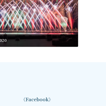
20
《Facebook》