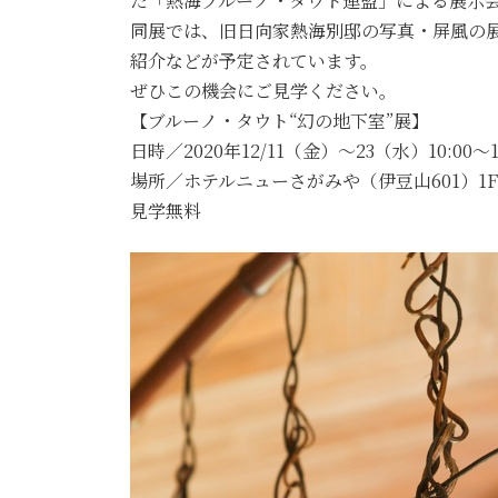
た「熱海ブルーノ・タウト連盟」による展示
同展では、旧日向家熱海別邸の写真・屏風の展
紹介などが予定されています。
ぜひこの機会にご見学ください。
【ブルーノ・タウト“幻の地下室”展】
日時／2020年12/11（金）～23（水）10:00～17
場所／ホテルニューさがみや（伊豆山601）1
見学無料