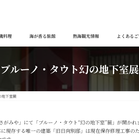
磯料理
海が香る旅館
熱海観光情報
よくあるご
ブルーノ・タウト幻の地下室展
の地下室展
ューさがみや」にて「ブルーノ・タウト“幻の地下室”展」が開かれ
に現存する唯一の建築「旧日向別邸」は現在保存修理工事のため