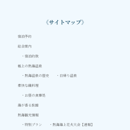
《サイトマップ》
宿泊予約
総合案内
宿泊約款
極上の熱海温泉
熱海温泉の歴史
日帰り温泉
豪快な磯料理
お昼の食事処
海が香る旅館
熱海観光情報
特別プラン
熱海海上花火大会【速報】