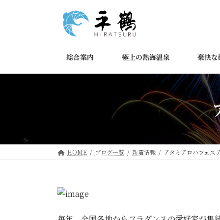
コ
ナ
ン
ビ
テ
ゲ
ン
ー
ツ
シ
総合案内
極上の熱海温泉
豪快な
へ
ョ
ス
ン
キ
に
ッ
移
プ
動
HOME
ブログ一覧
新着情報
アタミアロハフェステ
毎年、全国各地からフラダンスの愛好家が集