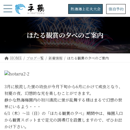
コ
ナ
ン
ビ
熱海海上花火大会
宿泊予約
テ
ゲ
ン
ー
ツ
シ
へ
ョ
ほたる観賞の夕べのご案内
ス
ン
キ
に
ッ
移
プ
動
HOME
ブログ一覧
新着情報
ほたる観賞の夕べのご案内
3月に放流した蛍の幼虫が今月下旬から6月にかけて成虫となり、
初夏の夜、幻想的な光を楽しむことができます。
静かな熱海梅園内の初川清流に蛍が乱舞する様はまるで幻想の世
界にいるよう・・・
6/1（木）～11（日）の「ほたる観賞の夕べ」期間中は、梅園入口
から観賞スポットまで足元の誘導灯を設置しますので、ぜひお出
かけ下さい。