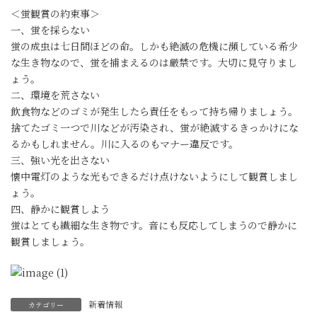
＜蛍観賞の約束事＞
一、蛍を採らない
蛍の成虫は七日間ほどの命。しかも絶滅の危機に瀕している希少
な生き物なので、蛍を捕まえるのは厳禁です。大切に見守りまし
ょう。
二、環境を荒さない
飲食物などのゴミが発生したら責任をもって持ち帰りましょう。
捨てたゴミ一つで川などが汚染され、蛍が絶滅するきっかけにな
るかもしれません。川に入るのもマナー違反です。
三、強い光を出さない
懐中電灯のような光もできるだけ点けないようにして観賞しまし
ょう。
四、静かに観賞しよう
蛍はとても繊細な生き物です。音にも反応してしまうので静かに
観賞しましょう。
新着情報
カテゴリー