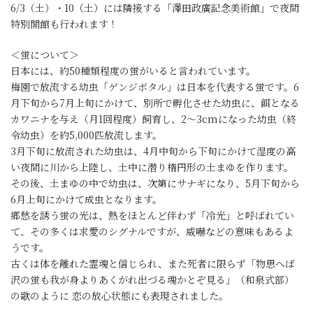
6/3（土）・10（土）には隣接する「澤田政廣記念美術館」で夜間
特別開館も行われます！
＜蛍について＞
日本には、約50種類程度の蛍がいると言われています。
梅園で放流する幼虫「ゲンジボタル」は日本を代表する蛍です。6
月下旬から7月上旬にかけて、別所で孵化させた幼虫に、餌となる
カワニナを与え（月1回程度）飼育し、2～3cmになった幼虫（終
令幼虫）を約5,000匹放流します。
3月下旬に放流された幼虫は、4月中旬から下旬にかけて湿度の高
い夜間に川から上陸し、土中に潜り楕円形の土まゆを作ります。
その後、土まゆの中で幼虫は、次第にサナギになり、5月下旬から
6月上旬にかけて成虫となります。
郷愁を誘う蛍の光は、熱をほとんど伴わず「冷光」と呼ばれてい
て、その多くは求愛のシグナルですが、威嚇などの意味もあるよ
うです。
古くは体を離れた霊魂と信じられ、また死者に限らず「物思へば
沢の蛍も我が身よりあくがれ出づる魂かとぞ見る」（和泉式部）
の歌のように 恋の放心状態にも表現されました。