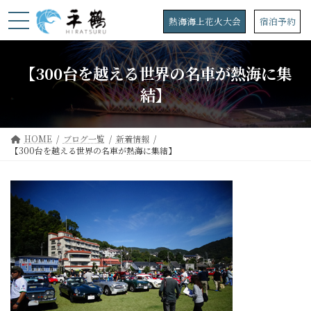
コ
ナ
ン
ビ
熱海海上花火大会
宿泊予約
テ
ゲ
ン
ー
ツ
シ
【300台を越える世界の名車が熱海に集
へ
ョ
ス
ン
結】
キ
に
ッ
移
プ
動
HOME
ブログ一覧
新着情報
【300台を越える世界の名車が熱海に集結】