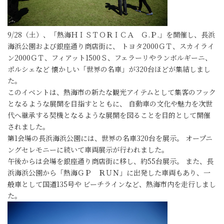
9/28（土）、「熱海ＨＩＳＴＯＲＩＣＡ Ｇ.Ｐ.」を開催し、長浜
海浜公園および銀座通り商店街に、 トヨタ2000ＧＴ、スカイライ
ン2000ＧＴ、フィアット1500Ｓ、フェラーリやランボルギーニ、
ポルシェなど 懐かしい「世界の名車」が320台ほどが集結しまし
た。
このイベントは、熱海市の新たな観光アイテムとして集客のフック
となるような展開を目指すとともに、 自動車の文化や魅力を次世
代へ継承する契機となるような展開を図ることを目的として開催
されました。
第1会場の長浜海浜公園には、世界の名車320台を展示。 オープニ
ングセレモニーに続いて車両展示が行われました。
午後からは会場を銀座通り商店街に移し、約55台展示。 また、長
浜海浜公園から「熱海ＧＰ ＲＵＮ」に出発した車両もあり、一
般車として国道135号や ビーチラインなど、熱海市内を走行しまし
た。