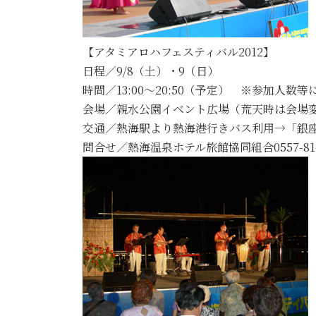
【アタミアロハフェスティバル2012】
日程／9/8（土）・9（日）
時間／13:00～20:50（予定） ※参加人
会場／親水公園イベント広場（荒天時は会場
交通／熱海駅より熱海港行きバス利用→「銀
問合せ／熱海温泉ホテル旅館協同組合0557-81-