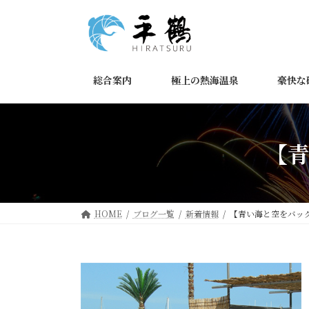
コ
ナ
ン
ビ
テ
ゲ
ン
ー
ツ
シ
総合案内
極上の熱海温泉
豪快な
へ
ョ
ス
ン
キ
に
ッ
移
【
プ
動
HOME
ブログ一覧
新着情報
【青い海と空をバッ