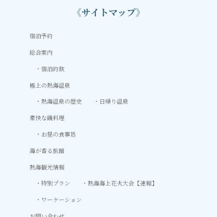
《サイトマップ》
宿泊予約
総合案内
宿泊約款
極上の熱海温泉
熱海温泉の歴史
日帰り温泉
豪快な磯料理
お昼の食事処
海が香る旅館
熱海観光情報
特別プラン
熱海海上花火大会【速報】
ワーケーション
お問い合わせ