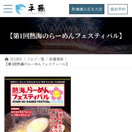
コ
ナ
ン
ビ
熱海海上花火大会
宿泊予約
テ
ゲ
ン
ー
ツ
シ
へ
ョ
【第1回熱海のらーめんフェスティバル】
ス
ン
キ
に
ッ
移
プ
動
HOME
ブログ一覧
新着情報
【第1回熱海のらーめんフェスティバル】