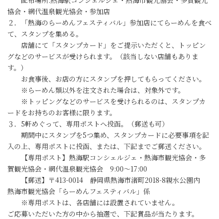
協会・網代温泉観光協会・参加店
２．「熱海のらーめんフェスティバル」参加店にてらーめんを食べ
て、スタンプを集める。
店舗にて「スタンプカード」をご提示いただくと、トッピン
グなどのサービスが受けられます。（該当しない店舗もありま
す。）
お食事後、お店の方にスタンプを押してもらってください。
※らーめん類以外を注文された場合は、対象外です。
※トッピングなどのサービスを受けられるのは、スタンプカ
ードをお持ちのお客様に限ります。
３．5軒めぐって、専用ポストへ投函。（郵送も可）
期間中にスタンプを5つ集め、スタンプカードに必要事項を記
入の上、専用ポストに投函、または、下記までご郵送ください。
【専用ポスト】熱海駅コンシェルジェ・熱海市観光協会・多
賀観光協会・網代温泉観光協会 9:00～17:00
【郵送】〒413-0014 静岡県熱海市渚町2018-8親水公園内
熱海市観光協会「らーめんフェスティバル」係
※専用ポストは、各店舗には設置されていません。
ご応募いただいた方の中から抽選で、下記賞品が当たります。