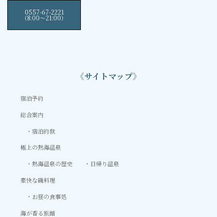
0557-67-2221
（8:00〜21:00）
《サイトマップ》
宿泊予約
総合案内
宿泊約款
極上の熱海温泉
熱海温泉の歴史
日帰り温泉
豪快な磯料理
お昼の食事処
海が香る旅館