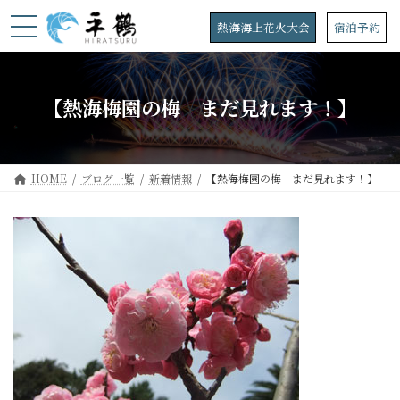
コ
ナ
ン
ビ
熱海海上花火大会
宿泊予約
テ
ゲ
ン
ー
ツ
シ
へ
ョ
【熱海梅園の梅 まだ見れます！】
ス
ン
キ
に
ッ
移
プ
動
HOME
ブログ一覧
新着情報
【熱海梅園の梅 まだ見れます！】