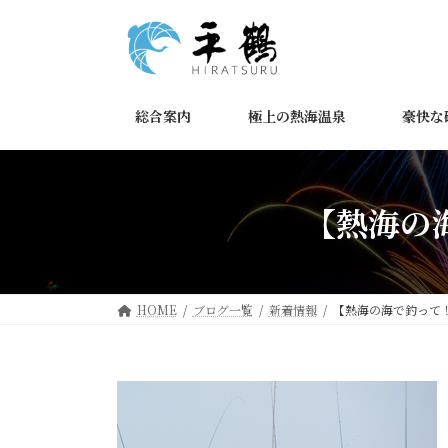
コ
ナ
ン
ビ
テ
ゲ
ン
ー
ツ
シ
総合案内
極上の熱海温泉
豪快な
へ
ョ
ス
ン
キ
に
ッ
移
【熱海の
プ
動
HOME
ブログ一覧
新着情報
【熱海の海で釣って