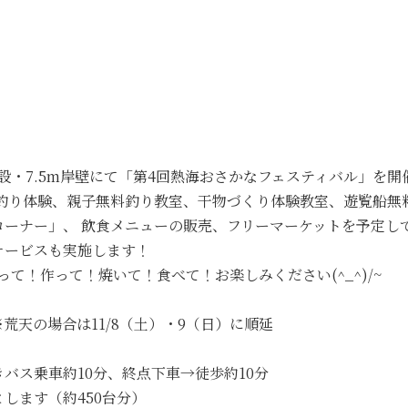
施設・7.5m岸壁にて「第4回熱海おさかなフェスティバル」を開
釣り体験、親子無料釣り教室、干物づくり体験教室、遊覧船無
ーナー」、 飲食メニューの販売、フリーマーケットを予定し
サービスも実施します！
って！作って！焼いて！食べて！お楽しみください(^_^)/~
 ※荒天の場合は11/8（土）・9（日）に順延
バス乗車約10分、終点下車→徒歩約10分
します（約450台分）