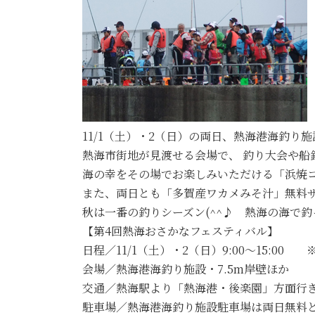
11/1（土）・2（日）の両日、熱海港海釣り
熱海市街地が見渡せる会場で、 釣り大会や船
海の幸をその場でお楽しみいただける「浜焼コ
また、両日とも「多賀産ワカメみそ汁」無料
秋は一番の釣りシーズン(^^♪ 熱海の海で釣
【第4回熱海おさかなフェスティバル】
日程／11/1（土）・2（日）9:00～15:00
会場／熱海港海釣り施設・7.5m岸壁ほか
交通／熱海駅より「熱海港・後楽園」方面行き
駐車場／熱海港海釣り施設駐車場は両日無料と