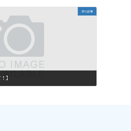
次の記事
て！】