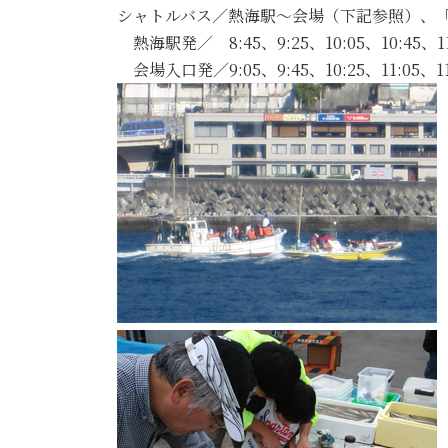
シャトルバス／熱海駅～会場（下記参照）、
熱海駅発／ 8:45、9:25、10:05、10:45、11:2
会場入口発／9:05、9:45、10:25、11:05、11:4