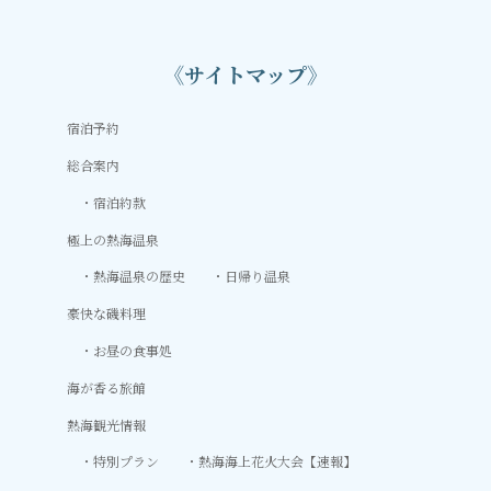
《サイトマップ》
宿泊予約
総合案内
宿泊約款
極上の熱海温泉
熱海温泉の歴史
日帰り温泉
豪快な磯料理
お昼の食事処
海が香る旅館
熱海観光情報
特別プラン
熱海海上花火大会【速報】