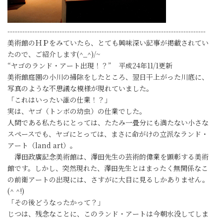
--------------------------------------------------------------------------------
美術館のＨＰをみていたら、とても興味深い記事が掲載されてい
たので、ご紹介します(^_^)/~
“ヤゴのランド・アート出現！？” 平成24年11/1更新
美術館庭園の小川の掃除をしたところ、翌日干上がった川底に、
写真のような不思議な模様が現れていました。
「これはいったい誰の仕業！？」
実は、ヤゴ（トンボの幼虫）の仕業でした。
人間である私たちにとっては、たたみ一畳分にも満たない小さな
スペースでも、ヤゴにとっては、まさに命がけの立派なランド・
アート（land art）。
澤田政廣記念美術館は、澤田先生の芸術的偉業を顕彰する美術
館です。しかし、突然現れた、澤田先生とはまったく無関係なこ
の前衛アートの出現には、さすがに大目に見るしかありません。
(^ ^!)
「その後どうなったかって？」
じつは、残念なことに、このランド・アートは今朝水没してしま