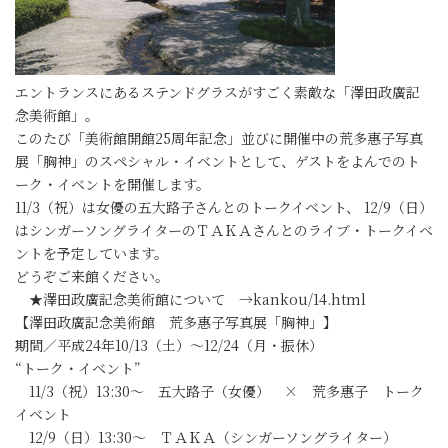
エントランスにあるステンドグラスがすごく素敵な「澤田政廣記
念美術館」。
このたび「美術館開館25周年記念」並びに開催中の荒多惠子写真
展「胸神」のスペシャル・イベントとして、ゲストをよんでのト
ーク・イベントを開催します。
11/3（祝）は女優の五大路子さんとのトークイベント、 12/9（日）
はシンガーソングライターのＴＡＫＡさんとのライブ・トークイベ
ントを予定しています。
どうぞご来館ください。
★澤田政廣記念美術館について →kankou/14.html
【澤田政廣記念美術館 荒多惠子写真展「胸神」】
期間／平成24年10/13（土）～12/24（月・振休）
“トーク・イベント”
11/3（祝）13:30～ 五大路子（女優） × 荒多惠子 トーク
イベント
12/9（日）13:30～ ＴＡＫＡ（シンガーソングライター）