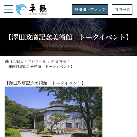
コ
ナ
ン
ビ
熱海海上花火大会
宿泊予約
テ
ゲ
ン
ー
ツ
シ
へ
ョ
【澤田政廣記念美術館 トークイベント】
ス
ン
キ
に
ッ
移
プ
動
HOME
ブログ一覧
新着情報
【澤田政廣記念美術館 トークイベント】
【澤田政廣記念美術館 トークイベント】