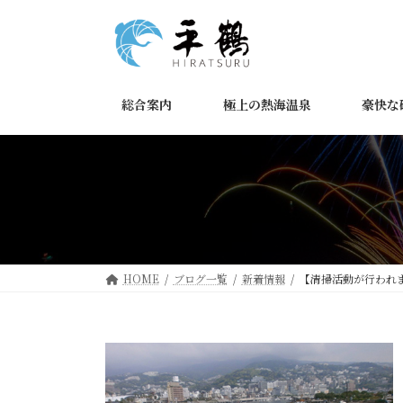
コ
ナ
ン
ビ
テ
ゲ
ン
ー
ツ
シ
総合案内
極上の熱海温泉
豪快な
へ
ョ
ス
ン
キ
に
ッ
移
プ
動
HOME
ブログ一覧
新着情報
【清掃活動が行われ