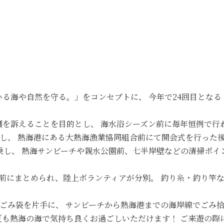
いる海や自然を守る。」をコンセプトに、 今年で24回目となる
を訴えることを目的とし、 海水浴シーズン前に毎年恒例で行
加し、 熱海港にある大熱海漁業協同組合前にて開会式を行った
乗し、 熱海サンビーチや親水公園前、七半岸壁などの清掃ポイン
前にまとめられ、陸上ボランティアが分別。 釣り糸・釣り竿
。ごみ袋を片手に、 サンビーチから熱海港までの海岸線でごみ
夏も熱海の海で気持ち良くお過ごしいただけます！ ご来遊の際