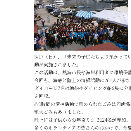
5/17（日）、「未来の子供たちより預かって
動が実施されました。
この活動は、熱海市民や海岸利用者に環境保護
今回も、海底と陸上の清掃活動に261人が参
ダイバー137名は漁船やダイビング船6隻に分
を回収。
約1時間の清掃活動で集められたごみは同漁協
粗大ごみもありました。
陸上には子供からお年寄りまで124名が参加
多くのボランティアの皆さんのおかげで、今