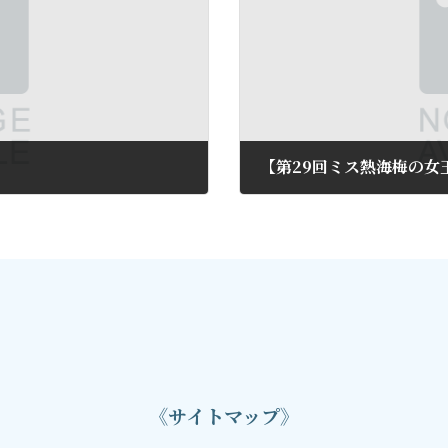
】
【第29回ミス熱海梅の女
2015年5月22日
《サイトマップ》