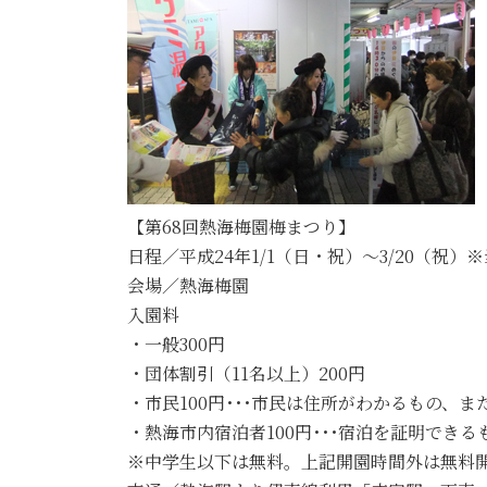
【第68回熱海梅園梅まつり】
日程／平成24年1/1（日・祝）～3/20（祝
会場／熱海梅園
入園料
・一般300円
・団体割引（11名以上）200円
・市民100円･･･市民は住所がわかるもの、
・熱海市内宿泊者100円･･･宿泊を証明でき
※中学生以下は無料。上記開園時間外は無料