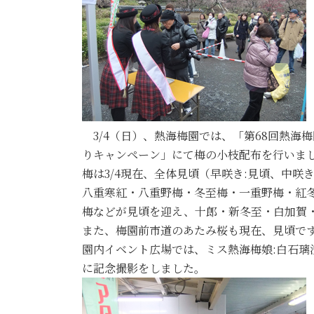
3/4（日）、熱海梅園では、「第68回熱海
りキャンペーン」にて梅の小枝配布を行いま
梅は3/4現在、全体見頃（早咲き:見頃、中咲き
八重寒紅・八重野梅・冬至梅・一重野梅・紅
梅などが見頃を迎え、十郎・新冬至・白加賀
また、梅園前市道のあたみ桜も現在、見頃で
園内イベント広場では、ミス熱海梅娘:白石璃
に記念撮影をしました。