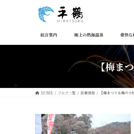
コ
ナ
ン
ビ
テ
ゲ
ン
ー
ツ
シ
総合案内
極上の熱海温泉
豪快な
へ
ョ
ス
ン
キ
に
ッ
移
【梅まつ
プ
動
HOME
ブログ一覧
新着情報
【梅まつり＆梅の小