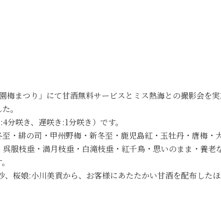
梅園梅まつり」にて甘酒無料サービスとミス熱海との撮影会を
した。
:4分咲き、遅咲き:1分咲き）です。
冬至・緋の司・甲州野梅・新冬至・鹿児島紅・玉牡丹・唐梅・
・呉服枝垂・満月枝垂・白滝枝垂・紅千鳥・思いのまま・養老
す。
沙、桜娘:小川美貢から、お客様にあたたかい甘酒を配布した