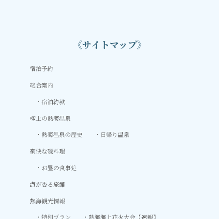
《サイトマップ》
宿泊予約
総合案内
宿泊約款
極上の熱海温泉
熱海温泉の歴史
日帰り温泉
豪快な磯料理
お昼の食事処
海が香る旅館
熱海観光情報
特別プラン
熱海海上花火大会【速報】