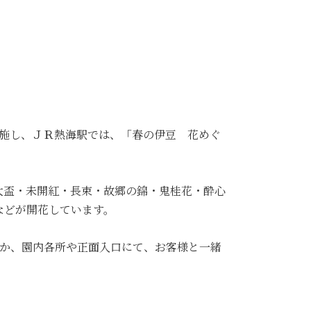
実施し、ＪＲ熱海駅では、「春の伊豆 花めぐ
大盃・未開紅・長束・故郷の錦・鬼桂花・酔心
などが開花しています。
ほか、園内各所や正面入口にて、お客様と一緒