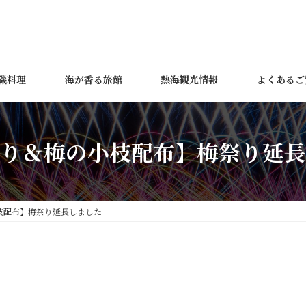
磯料理
海が香る旅館
熱海観光情報
よくあるご
り＆梅の小枝配布】梅祭り延長
枝配布】梅祭り延長しました