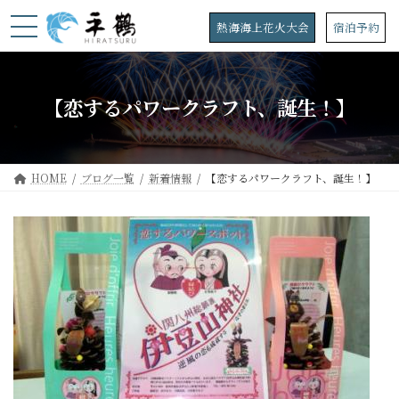
コ
ナ
ン
ビ
熱海海上花火大会
宿泊予約
テ
ゲ
ン
ー
ツ
シ
へ
ョ
【恋するパワークラフト、誕生！】
ス
ン
キ
に
ッ
移
プ
動
HOME
ブログ一覧
新着情報
【恋するパワークラフト、誕生！】