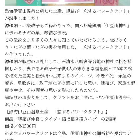
熱海伊豆山温泉に新たな土産、縁結び「恋するパワークラフト」
が誕生しました！
源頼朝・北条政子もご縁のあった、関八州総鎮護「伊豆山神社」
に伝わるナギの葉、縁結び伝説。
この伝説をより多くの人々に知っていただけるよう、松ぼっく
り・なぎの葉・なぎの実を使用した、「恋するパワークラフト」
を作りました。
源頼朝が戦勝のお礼として、石清水八幡宮等各地の神社に松を植
樹したり、妻である政子や子供4人の末永き幸福を願って6本の松
を植えた史実と松が持つ古来よりのイメージ、不老不死・永遠の
若さ、勇敢さに、政子がなぎの葉に託した思い、縁結び、家族の健
康や幸せ、その両者の思いを形にしたものです。
縁結びのお参りをして、クラフトをお土産に。ぜひ伊豆山温泉へ
お出かけ下さい
【熱海伊豆山温泉土産 「恋するパワークラフト」】
商品／縁結び仲良しタイプ・招福招き猫タイプ の2種類
価格／各1500円
※恋するパワークラフトは全品、伊豆山神社の御祈祷を受けてい