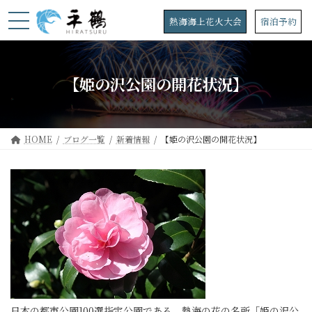
コ
ナ
ン
ビ
熱海海上花火大会
宿泊予約
テ
ゲ
ン
ー
ツ
シ
へ
ョ
【姫の沢公園の開花状況】
ス
ン
キ
に
ッ
移
プ
動
HOME
ブログ一覧
新着情報
【姫の沢公園の開花状況】
日本の都市公園100選指定公園である、熱海の花の名所「姫の沢公