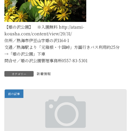
【姫の沢公園】 ※入園無料 http://atami-
kousha.com/content/view/20/31/
住所／熱海市伊豆山字姫の沢1164-1
交通／熱海駅より「元箱根・十国峠」方面行きバス利用約25分
→「姫の沢公園」下車
問合せ／姫の沢公園管理事務所0557-83-5301
新着情報
カテゴリー
前の記事