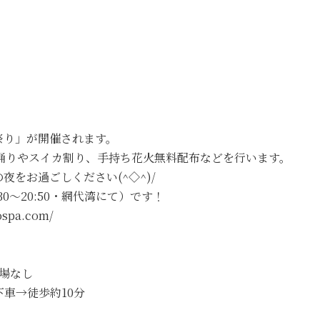
と祭り」が開催されます。
踊りやスイカ割り、手持ち花火無料配布などを行います。
をお過ごしください(^◇^)/
30～20:50・網代湾にて）です！
pa.com/
車場なし
車→徒歩約10分