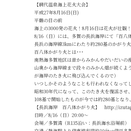
【網代温泉海上花火大会】
平成27年8月16日(日)
平鶴の目の前
海上の3000発の花火！8月16日は花火が壮
8/16（日）には、多賀の長浜海岸にて「百
長浜の海岸線3kmにわたり約280基のかが
百八体かがり火とは･･･
南熱海多賀地区は昔からみかんやだいだいの
山奥から海岸線まで段々のみかん畑が続くよ
が海岸のたき火に飛び込んでくるので）
いつしかそのようなことも行われなくなってし
昭和30年代になって、このたき火を復活させ
108基で開始したものが今では約280基と
【長浜海岸 百八体かがり火】 http://izutaga
日時／8/16（日）20:00～
会場／多賀湾（R135沿い：長浜海水浴場前）
交通／熱海駅より伊東線利用約10分→伊豆多