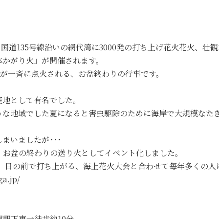
観！国道135号線沿いの網代湾に3000発の打ち上げ花火花火、壮
八体かがり火」が開催されます。
り火が一斉に点火される、お盆終わりの行事です。
産地として有名でした。
うな地域でした夏になると害虫駆除のために海岸で大規模なたき
まいましたが･･･
、お盆の終わりの送り火としてイベント化しました。
なり、目の前で打ち上がる、海上花火大会と合わせて毎年多くの
.jp/
賀駅下車→徒歩約10分