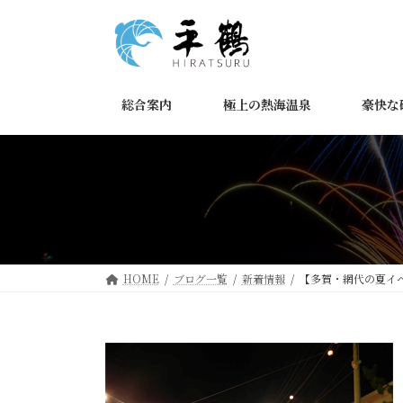
コ
ナ
ン
ビ
テ
ゲ
ン
ー
ツ
シ
総合案内
極上の熱海温泉
豪快な
へ
ョ
ス
ン
キ
に
ッ
移
プ
動
HOME
ブログ一覧
新着情報
【多賀・網代の夏イ