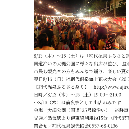
8/13（木）～15（土）は「網代温泉ふるさ
国道沿いの大縄公園に様々な出店が並び、 盆
市民も観光客の方もみんなで踊り、楽しい夏の夜
翌日8/16（日）は網代温泉海上花火大会（20:
【網代温泉ふるさと祭り】 http://www.ajiros
日時／8/13（木）～15（土）19:00～21:00
※8/13（木）は前夜祭として出店のみです
会場／大縄公園（国道135号線沿い） ※駐
交通／熱海駅より伊東線利用約15分→網代駅下
問合せ／網代温泉観光協会0557-68-0136