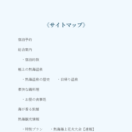
《サイトマップ》
宿泊予約
総合案内
宿泊約款
極上の熱海温泉
熱海温泉の歴史
日帰り温泉
豪快な磯料理
お昼の食事処
海が香る旅館
熱海観光情報
特別プラン
熱海海上花火大会【速報】