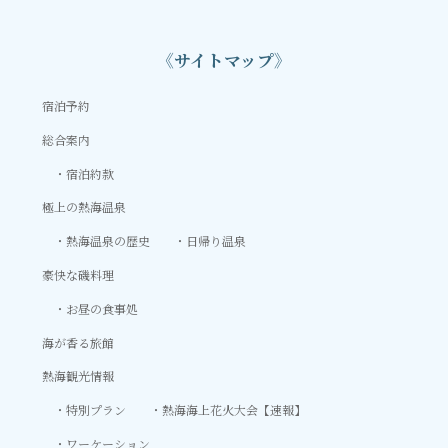
《サイトマップ》
宿泊予約
総合案内
宿泊約款
極上の熱海温泉
熱海温泉の歴史
日帰り温泉
豪快な磯料理
お昼の食事処
海が香る旅館
熱海観光情報
特別プラン
熱海海上花火大会【速報】
ワーケーション