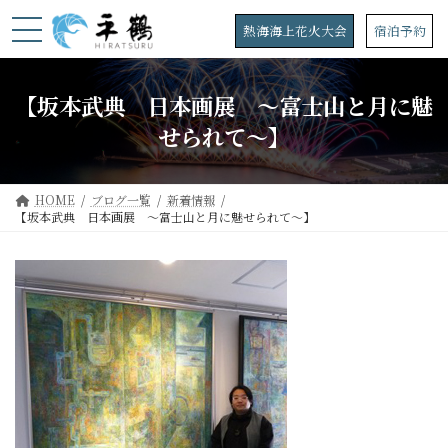
コ
ナ
ン
ビ
熱海海上花火大会
宿泊予約
テ
ゲ
ン
ー
ツ
シ
【坂本武典 日本画展 ～富士山と月に魅
へ
ョ
ス
ン
せられて～】
キ
に
ッ
移
プ
動
HOME
ブログ一覧
新着情報
【坂本武典 日本画展 ～富士山と月に魅せられて～】