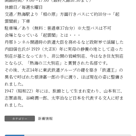
休館日／毎週水曜日
交通／熱海駅より「相の原」方面行きバスにて約10分→「起
雲閣前」下車
駐車場／あり（無料：普通車37台分）※大型バスは不可
会場となっている「起雲閣」とは・・・
丹那トンネル開通時の鉄道大臣を務めるなど政財界で活躍した
内田信也氏が 1919（大正8）年に実母の静養の地として造った
別荘が基となっており、非公開の岩崎別荘、今はなき住友別荘
とならび、「熱海の三大別荘」と賞賛された名邸です。
その後、大正14年に東武鉄道グループの礎を築き「鉄道王」の
異名で呼ばれた根津嘉一郎の手に渡り、ほぼ現在の姿に整備さ
れました。
1947（昭和22）年には、旅館として生まれ変わり、山本有三、
志賀直哉、谷崎潤一郎、太宰治など日本を代表する文人に好ま
れました。
新着情報
カテゴリー