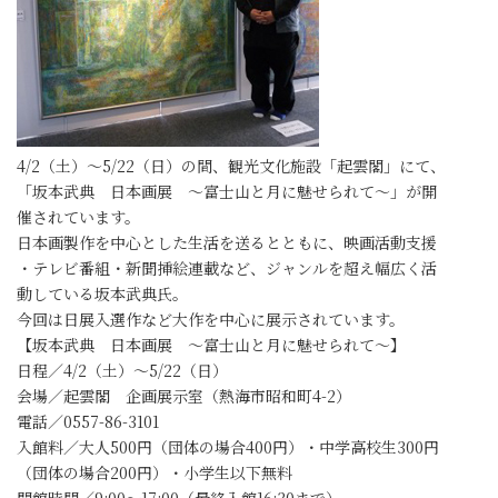
4/2（土）～5/22（日）の間、観光文化施設「起雲閣」にて、
「坂本武典 日本画展 ～富士山と月に魅せられて～」が開
催されています。
日本画製作を中心とした生活を送るとともに、映画活動支援
・テレビ番組・新聞挿絵連載など、ジャンルを超え幅広く活
動している坂本武典氏。
今回は日展入選作など大作を中心に展示されています。
【坂本武典 日本画展 ～富士山と月に魅せられて～】
日程／4/2（土）～5/22（日）
会場／起雲閣 企画展示室（熱海市昭和町4-2）
電話／0557-86-3101
入館料／大人500円（団体の場合400円）・中学高校生300円
（団体の場合200円）・小学生以下無料
開館時間／9:00～17:00（最終入館16:30まで）