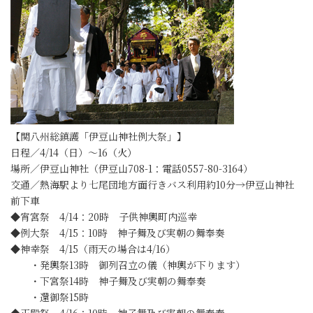
【関八州総鎮護「伊豆山神社例大祭」】
日程／4/14（日）～16（火）
場所／伊豆山神社（伊豆山708-1：電話0557-80-3164）
交通／熱海駅より七尾団地方面行きバス利用約10分→伊豆山神社
前下車
◆宵宮祭 4/14：20時 子供神輿町内巡幸
◆例大祭 4/15：10時 神子舞及び実朝の舞奉奏
◆神幸祭 4/15（雨天の場合は4/16）
・発輿祭13時 御列召立の儀（神輿が下ります）
・下宮祭14時 神子舞及び実朝の舞奉奏
・還御祭15時
◆正殿祭 4/16：10時 神子舞及び実朝の舞奉奏