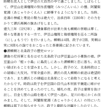
時期を流人として伊豆の大自然の中で過ごしました。しばらくし
て、伊豆山走湯権現の別当密権院（みつごんいん）の僧、阿闍梨
覚淵（あじゃりかくえん）に師事するようになりました。当時、
走湯の神威と衆徒の勢力は絶大で、治承四年（1180年）その力を
かりて源氏再興の旗あげをしました。
建久三年（1192年）、鎌倉幕府が出来た後も頼朝の崇敬は厚く、
様々な寄進をする一方で、伊豆山権現と箱根権現を巡る二所詣
（にしょもうで）を行いました。頼朝は4回、政子が2回、実朝は
実に8回もの詣でをおこなったと吾妻鏡に記されています。
●源頼朝と北条政子の歴史ロマン
鎌倉の尼将軍と名をはせた北条政子は伊豆韮山の小豪族の娘。伊
豆韮山の「蛭ヶ小島」に島流しにあった源頼朝と恋に落ち、お互
い結ばれることを望みました。しかし、政子の父、北条時政はこ
の結婚に大反対。平家全盛の折、源氏の流人頼朝の前途は絶望的
であり、また源氏との縁組は北条家にとって命取りになると考え
たからです。時政は政子を伊豆国の目代山木判官平兼隆に嫁がせ
ることを決めてしまったのでした。婚礼の夜、政子は宴席を抜け
出し、日金七里の山路を越えて伊豆へ逃れ、足川の地にかくれ住
みました。そして、阿闍梨覚淵（あじゃりかくえん）の坊にいた
頼朝は部下の知らせをうけ、政子と劇的な対面をしたのでした。