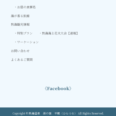
お昼の食事処
海が香る旅館
熱海観光情報
特別プラン
熱海海上花火大会【速報】
ワーケーション
お問い合わせ
よくあるご質問
《Facebook》
Copyright © 熱海温泉 湯の宿 平鶴（ひらつる） All Rights Reserved.