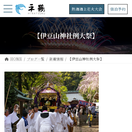
コ
ナ
ン
ビ
熱海海上花火大会
宿泊予約
テ
ゲ
ン
ー
ツ
シ
へ
ョ
【伊豆山神社例大祭】
ス
ン
キ
に
ッ
移
プ
動
HOME
ブログ一覧
新着情報
【伊豆山神社例大祭】