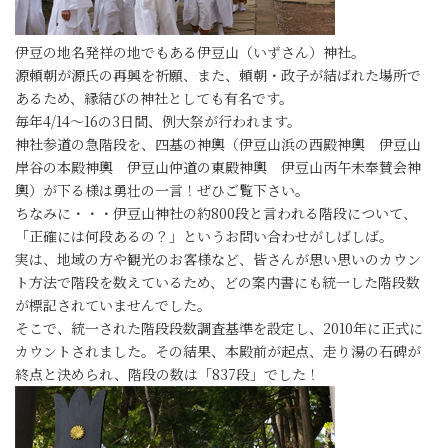
伊豆の地名発祥の地でもある伊豆山（いずさん）神社。
源頼朝が源氏の再興を祈願、また、頼朝・政子が結ばれた場所で
あるため、縁結びの神社としても有名です。
毎年4/14～16の3日間、例大祭が行われます。
神社参道の急階段を、四基の神輿（伊豆山浜の西殿神輿 伊豆山
岸谷の本殿神輿 伊豆山仲道の東殿神輿 伊豆山丙午未奉賛会神
輿）が下る様は勇壮の一言！ぜひご覧下さい。
ちなみに・・・伊豆山神社の約800段と言われる階段について、
「正確には何段あるの？」というお問い合わせがしばしば。
実は、地域の方や観光のお客様など、皆さんが思い思いのカウン
ト方法で階段を数えているため、どの案内書にも統一した階段数
が標記されていませんでした。
そこで、統一された階段段数調査基準を設定し、2010年に正式に
カウントされました。その結果、本殿前が起点、走り湯の石碑が
終点と決められ、階段の数は「837段」でした！