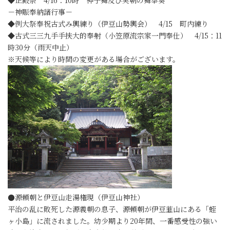
－神賑奉納諸行事－
◆例大祭奉祝古式み輿練り（伊豆山勢輿会） 4/15 町内練り
◆古式三三九手手挾大的奉射（小笠原流宗家一門奉仕） 4/15：11
時30分（雨天中止）
※天候等により時間の変更がある場合がございます。
●源頼朝と伊豆山走湯権現（伊豆山神社）
平治の乱に敗死した源義朝の息子、源頼朝が伊豆韮山にある「蛭
ヶ小島」に流されました。幼少期より20年間、一番感受性の強い