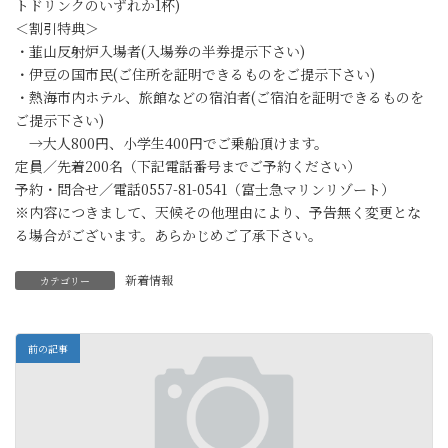
トドリンクのいずれか1杯)
＜割引特典＞
・韮山反射炉入場者(入場券の半券提示下さい)
・伊豆の国市民(ご住所を証明できるものをご提示下さい)
・熱海市内ホテル、旅館などの宿泊者(ご宿泊を証明できるものを
ご提示下さい)
→大人800円、小学生400円でご乗船頂けます。
定員／先着200名（下記電話番号までご予約ください）
予約・問合せ／電話0557-81-0541（富士急マリンリゾート）
※内容につきまして、天候その他理由により、予告無く変更とな
る場合がございます。あらかじめご了承下さい。
新着情報
カテゴリー
前の記事