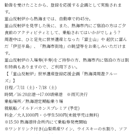
勧告を受けたことから、登録を応援する企画として実施されま
す。
韮山反射炉から熱海までは、自動車で約45分。
韮山反射炉を見学した後に、また、熱海市内にご宿泊の方はご夕
食前のアクティビティとして、乗船されてはいかがでしょう？
周遊中は、ひと足先に世界遺産となった「富士山」や 起伏に富ん
だ「伊豆半島」、「熱海市街地」の眺望等をお楽しみいただけま
す。
韮山反射炉の入場券(半券)をご持参の方、熱海市内に宿泊の方は割
引特典もありますので、ご利用下さい。
【「韮山反射炉」世界遺産登録応援企画「熱海湾周遊クルー
ズ」】
日程／7/11（土)・7/18（土)
時間／16:20出港→17:00頃帰港 ※雨天決行
乗船場所／熱海港定期船乗り場
就航船／イルドバカンスプレミア (予定)
料金／大人1000円・小学生500円(未就学児は無料)
※15:50 熱海港待合所内にて乗船券発売開始
※ワンドリンク付き(山梨県産ワイン、ウイスキーの水割り、ソフ