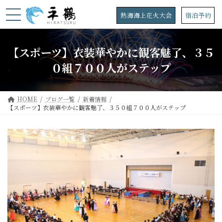
コ
ナ
ン
ビ
熱海海上花火大会
宿泊予約
テ
ゲ
ン
ー
ツ
シ
【スポーツ】衣装華やかに観客魅了、３５
へ
ョ
ス
ン
０組７００人がステップ
キ
に
ッ
移
プ
動
HOME
ブログ一覧
新着情報
【スポーツ】衣装華やかに観客魅了、３５０組７００人がステップ