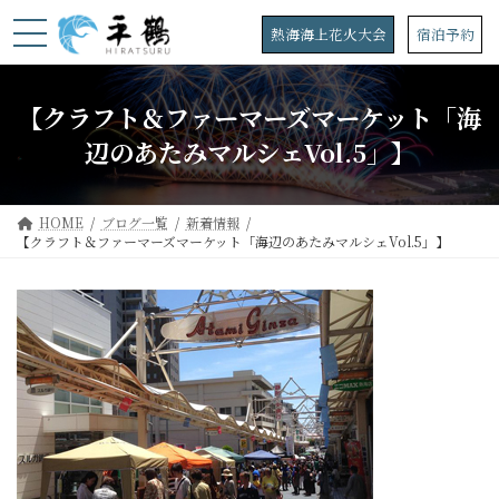
コ
ナ
ン
ビ
熱海海上花火大会
宿泊予約
テ
ゲ
ン
ー
ツ
シ
【クラフト＆ファーマーズマーケット「海
へ
ョ
ス
ン
辺のあたみマルシェVol.5」】
キ
に
ッ
移
プ
動
HOME
ブログ一覧
新着情報
【クラフト＆ファーマーズマーケット「海辺のあたみマルシェVol.5」】