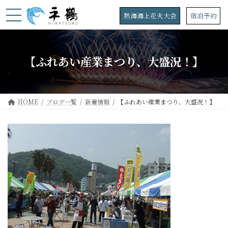
コ
ナ
ン
ビ
熱海海上花火大会
宿泊予約
テ
ゲ
ン
ー
ツ
シ
へ
ョ
【ふれあい産業まつり、大盛況！】
ス
ン
キ
に
ッ
移
プ
動
HOME
ブログ一覧
新着情報
【ふれあい産業まつり、大盛況！】