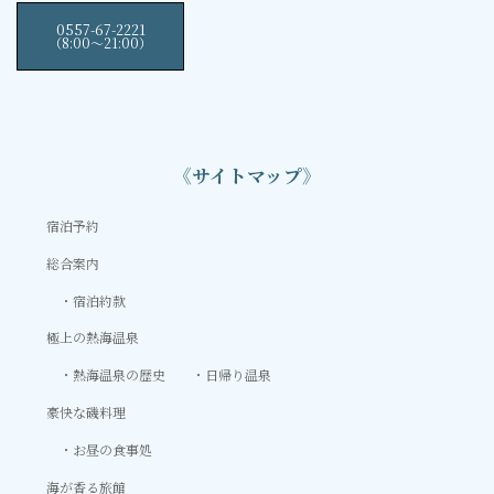
0557-67-2221
（8:00〜21:00）
《サイトマップ》
宿泊予約
総合案内
宿泊約款
極上の熱海温泉
熱海温泉の歴史
日帰り温泉
豪快な磯料理
お昼の食事処
海が香る旅館