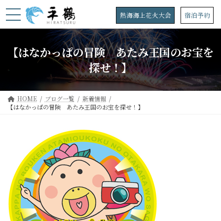
コ
ナ
ン
ビ
熱海海上花火大会
宿泊予約
テ
ゲ
ン
ー
ツ
シ
【はなかっぱの冒険 あたみ王国のお宝を
へ
ョ
ス
ン
探せ！】
キ
に
ッ
移
プ
動
HOME
ブログ一覧
新着情報
【はなかっぱの冒険 あたみ王国のお宝を探せ！】