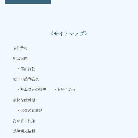
《サイトマップ》
宿泊予約
総合案内
宿泊約款
極上の熱海温泉
熱海温泉の歴史
日帰り温泉
豪快な磯料理
お昼の食事処
海が香る旅館
熱海観光情報