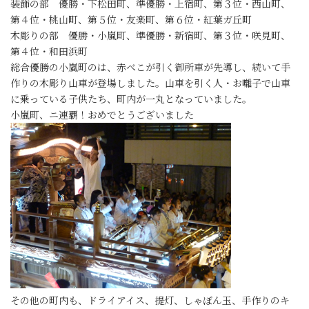
装飾の部 優勝・下松田町、準優勝・上宿町、第３位・西山町、
第４位・桃山町、第５位・友楽町、第６位・紅葉ガ丘町
木彫りの部 優勝・小嵐町、準優勝・新宿町、第３位・咲見町、
第４位・和田浜町
総合優勝の小嵐町のは、赤べこが引く御所車が先導し、続いて手
作りの木彫り山車が登場しました。山車を引く人・お囃子で山車
に乗っている子供たち、町内が一丸となっていました。
小嵐町、ニ連覇！おめでとうございました
その他の町内も、ドライアイス、提灯、しゃぼん玉、手作りのキ