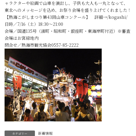
ャラクターや絵画で山車を演出し、子供も大人も一丸となって、
東北へのメッセージを込め、お祭り会場を盛り上げてくれました！
【熱海こがしまつり第43回山車コンクール】 詳細→/kogashi/
日時／7/16（土）18:30～21:00
会場／国道135号（渚町・昭和町・銀座町・東海岸町付近）※審査
会場はお宮緑地内
問合せ／熱海市観光協会0557-85-2222
新着情報
カテゴリー