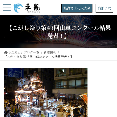
コ
ナ
ン
ビ
熱海海上花火大会
宿泊予約
テ
ゲ
ン
ー
ツ
シ
【こがし祭り第43回山車コンクール結果
へ
ョ
ス
ン
発表！】
キ
に
ッ
移
プ
動
HOME
ブログ一覧
新着情報
【こがし祭り第43回山車コンクール結果発表！】