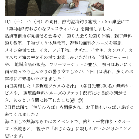
11/1（土）・2（日）の両日、熱海港海釣り施設・7.5m岸壁にて
「第4回熱海おさかなフェスティバル」を開催しました。
熱海市街地が見渡せる会場で、 釣り大会や船釣り体験、親子無料
釣り教室、干物づくり体験教室、遊覧船無料クルーズを実施。
メイン会場では、イカ、アジ干物、サザエ、イサキ、カンパチ、カ
マスなど海の幸をその場でお楽しみいただける「浜焼コーナー」
や、 地場産品の販売、フリーマーケットが並び、 初日はあいにく
雨が降ったり止んだりの曇り空でしたが、2日目は晴れ、多くのお
客様にご来場いただきました！
両日実施した「多賀産ワカメみそ汁」（各日先着300名）無料サー
ビスや、 遊覧船無料クルーズのチケット配布には長蛇の列がで
き、あっという間に終了しました(@_@)
2日目は隣で「消防ひろば」も開催され、お子様もいっぱい遊びに
来てくれました♪
海に面した熱海ならではのイベントで、釣り・干物作り・クルー
ズ・浜焼きと、 親子で「おさかな」に親しんでいただけたことと
思います。