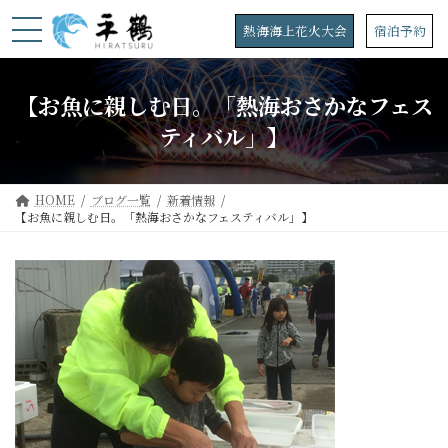
コ
ナ
ン
ビ
熱海海上花火大会
宿泊予約
テ
ゲ
ン
ー
ツ
シ
【お魚に親しむ日。「熱海おさかなフェス
へ
ョ
ス
ン
ティバル」】
キ
に
ッ
移
プ
動
HOME
ブログ一覧
新着情報
【お魚に親しむ日。「熱海おさかなフェスティバル」】