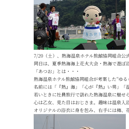
7/20（土）、熱海温泉ホテル旅館協同組合
同日は、夏季熱海海上花火大会・熱海で遊ぼ
「あつお」とは・・・
熱海温泉ホテル旅館協同組合が考案した“ゆる
名前には「『熱』海」「心が『熱』い男」「
若いときに社員旅行で訪れた熱海温泉に魅せ
心は乙女、見た目はおじさま。趣味は温泉入
オリジナルの浴衣に身を包み、右手には梅、