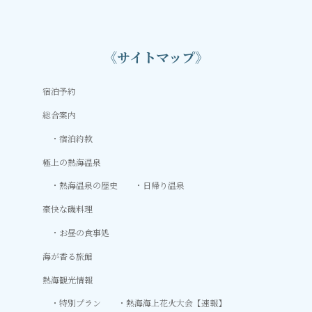
《サイトマップ》
宿泊予約
総合案内
宿泊約款
極上の熱海温泉
熱海温泉の歴史
日帰り温泉
豪快な磯料理
お昼の食事処
海が香る旅館
熱海観光情報
特別プラン
熱海海上花火大会【速報】