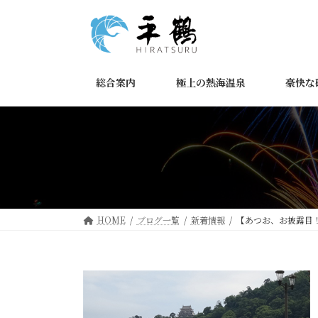
コ
ナ
ン
ビ
テ
ゲ
ン
ー
ツ
シ
総合案内
極上の熱海温泉
豪快な
へ
ョ
ス
ン
キ
に
ッ
移
プ
動
HOME
ブログ一覧
新着情報
【あつお、お披露目