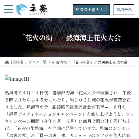
コ
ナ
ン
ビ
熱海海上花火大会
宿泊予約
テ
ゲ
ン
ー
ツ
シ
へ
ョ
「花火の街」／熱海海上花火大会
ス
ン
キ
に
ッ
移
プ
動
HOME
ブログ一覧
新着情報
「花火の街」／熱海海上花火大会
熱海湾で４月１４日夜、春季熱海海上花火大会が開催され、午後
８時２０分から４５分にわたり、約３０００発の花火が夜空を彩
りました。熱海市ホテル旅館協同組合連合会が来年４－６月の
「静岡デスティネーションキャンペーン」を盛り上げようと、プレ
キャンペーン期間（今年４月－６月）に毎月２回の計６回打ち上
げ、「花火の街熱海」を全国に発信しています。熱海のシンボル
「お宮の松」の「貫一お宮」像、サンデッキのツツジも花火に彩