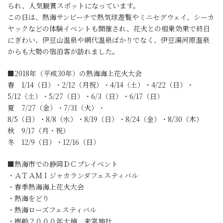
られ、人気観賞スポットになっています。
この日は、熱海サンビーチで熱気球遊覧やミニセグウェイ、シーカ
ヤックなどの体験イベントも開催され、花火との相乗効果で終日
にぎわい、伊豆山温泉や網代温泉ばかりでなく、伊豆湯河原温泉
からも大勢の宿泊客が訪れました。
■2018年（平成30年）の熱海海上花火大会
春 1/14（日）・2/12（月祝）・4/14（土）・4/22（日）・
5/12（土）・5/27（日）・6/3（日）・6/17（日）
夏 7/27（金）・7/31（火）・
8/5（日）・8/8（水）・8/19（日）・8/24（金）・8/30（木）
秋 9/17（月・祝）
冬 12/9（日）・12/16（日）
■熱海市での静岡ＤＣプレイベント
・ＡＴＡＭＩジャカランダフェスティバル
・春季熱海海上花火大会
・熱海をどり
・熱海ローズフェスティバル
・樹齢２０００年大楠 来宮神社