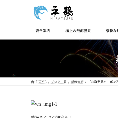
コ
ナ
ン
ビ
テ
ゲ
ン
ー
ツ
シ
総合案内
極上の熱海温泉
豪快な
へ
ョ
ス
ン
キ
に
ッ
移
「
プ
動
HOME
ブログ一覧
新着情報
「熱海発見クーポン
熱海めぐりの決定版！