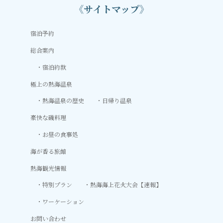
《サイトマップ》
宿泊予約
総合案内
宿泊約款
極上の熱海温泉
熱海温泉の歴史
日帰り温泉
豪快な磯料理
お昼の食事処
海が香る旅館
熱海観光情報
特別プラン
熱海海上花火大会【速報】
ワーケーション
お問い合わせ