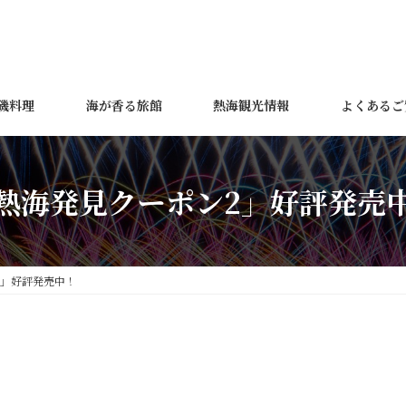
磯料理
海が香る旅館
熱海観光情報
よくあるご
熱海発見クーポン2」好評発売
2」好評発売中！