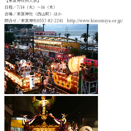
【来宮神社例大祭】
日程／7/14（火）～16（木）
会場／来宮神社（西山町）ほか
問合せ／来宮神社0557-82-2241 http://www.kinomiya.or.jp/