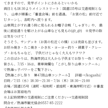
てきますので、見学ポイントにされるといいかも
両日とも18:30よりメインストリート：国道135号は交通規制とな
り、 山車が順番に「審査会場」前を通過。「お宮の松」前付近で
Ｕターンし、各町内へ戻ります。
山車同士がすれ違う時に見られるお囃子合戦「しゃぎり」や、 最
後に銀座通りを駆け上がる山車なども見もの(@_@) ※見学の際
は気をつけて！
そうそう、サンデッキ（お宮の松近くの橋）には夜店も並びます。
お好み焼き・たこ焼き・かき氷・ヨーヨー釣り・綿菓子・クレー
プ・おもちゃなど、 子供だけじゃなく大人もワクワク
この日ばかりは、熱海市民は大人から子供までお祭り一色！ ぜひ
皆さん、7/15・16は、豪華絢爛な「こがし祭り山車コンクール」
で熱海っ子パワーをご覧下さい。
【熱海こがし祭り 第47回山車コンクール】 詳細→/kogashi/
日時／7/15（水）18:30～21:30・7/16（木）18:30～21:00
会場／国道135号（渚町・昭和町・銀座町・東海岸町付近）※審査
会場はお宮緑地内
※上記時間帯の交通規制にご注意ください→交通規制図
問合せ／熱海市観光協会0557-85-2222