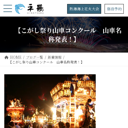
コ
ナ
ン
ビ
熱海海上花火大会
宿泊予約
テ
ゲ
ン
ー
ツ
シ
【こがし祭り山車コンクール 山車名
へ
ョ
ス
ン
称発表！】
キ
に
ッ
移
プ
動
HOME
ブログ一覧
新着情報
【こがし祭り山車コンクール 山車名称発表！】