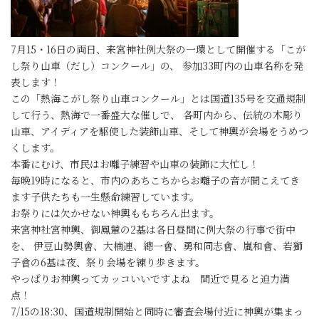
7月15・16日の両日、来宮神社例大祭の一環として開催する「こが
し祭り山車（だし）コンクール」の、 参加33町内の山車名称を発
表します！
この「熱海こがし祭り山車コンクール」とは国道135号を交通規制
して行う、熱海で一番盛大な催しで、 各町内から、伝統の木彫り
山車、アイディアを駆使した装飾山車、そして神輿が会場をうめつ
くします。
本番にむけ、市民はお囃子練習や山車の装飾に大忙し！
毎晩19時になると、市内のあちこちからお囃子の音が聞こえてき
ます子供たちも一生懸命練習しています。
お祭りには欠かせない神輿ももちろん出ます。
来宮神社宮神輿、御鳳輦の2基は各日昼間に例大祭の行事で街中
を、 伊豆山勢輿會、大楠連、總一會、勇和同志會、嵐和會、若獅
子會の6基は夜、祭り会場を練り歩きます。
やっぱりお神輿ってカッコいいですよね 間近で見ると迫力満
点！
7/15の18:30、国道規制開始と同時に審査会場付近に神輿が集まっ