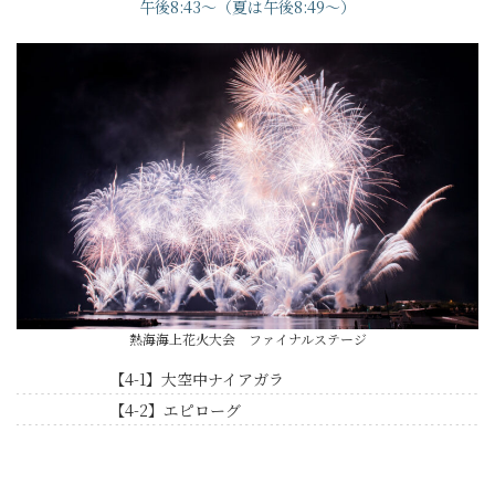
午後8:43～（夏は午後8:49～）
熱海海上花火大会 ファイナルステージ
【4-1】大空中ナイアガラ
【4-2】エピローグ