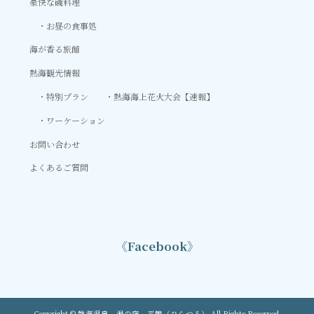
豪快な磯料理
お昼の食事処
海が香る旅館
熱海観光情報
特別プラン
熱海海上花火大会【速報】
ワーケーション
お問い合わせ
よくあるご質問
《Facebook》
Copyright © 熱海温泉 湯の宿 平鶴（ひらつる） All Rights Reserved.