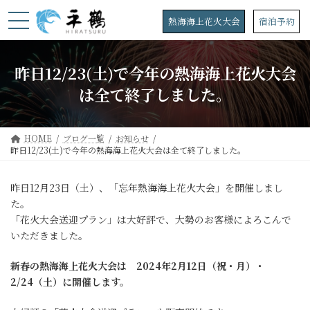
コ
ナ
ン
ビ
熱海海上花火大会
宿泊予約
テ
ゲ
ン
ー
ツ
シ
昨日12/23(土)で今年の熱海海上花火大会
へ
ョ
ス
ン
は全て終了しました。
キ
に
ッ
移
プ
動
HOME
ブログ一覧
お知らせ
昨日12/23(土)で今年の熱海海上花火大会は全て終了しました。
昨日12月23日（土）、「忘年熱海海上花火大会」を開催しまし
た。
「花火大会送迎プラン」は大好評で、大勢のお客様によろこんで
いただきました。
新春の熱海海上花火大会は 2024年
2月12日（祝・月）・
2/24（土）に開催します。