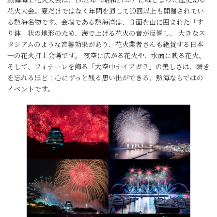
花火大会。夏だけではなく年間を通して10回以上も開催されてい
る熱海名物です。会場である熱海湾は、３面を山に囲まれた「す
り鉢」状の地形のため、海で上げる花火の音が反響し、 大きなス
タジアムのような音響効果があり、花火業者さんも絶賛する日本
一の花火打上会場です。 夜空に広がる花火や、水面に映る花火、
そして、フィナーレを飾る「大空中ナイアガラ」の美しさは、瞬き
を忘れるほど！心にずっと残る思い出ができる、熱海ならではの
イベントです。