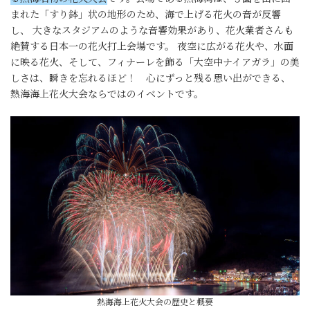
まれた「すり鉢」状の地形のため、海で上げる花火の音が反響
し、 大きなスタジアムのような音響効果があり、花火業者さんも
絶賛する日本一の花火打上会場です。 夜空に広がる花火や、水面
に映る花火、そして、フィナーレを飾る「大空中ナイアガラ」の美
しさは、瞬きを忘れるほど！ 心にずっと残る思い出ができる、
熱海海上花火大会ならではのイベントです。
熱海海上花火大会の歴史と概要