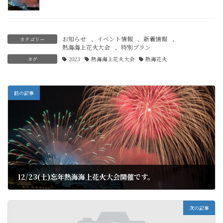
お知らせ
、
イベント情報
、
新着情報
、
カテゴリー
熱海海上花火大会
、
特別プラン
タグ
2023
熱海海上花火大会
熱海花火
前の記事
12/23(土)忘年熱海海上花火大会開催です。
2023年12月20日
次の記事