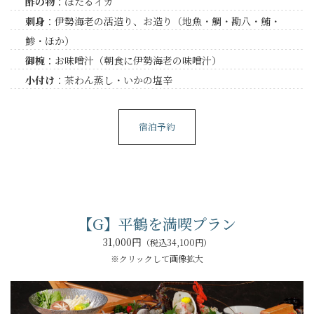
酢の物
：ほたるイカ
刺身
：伊勢海老の活造り、お造り（地魚・鯛・勘八・鮪・
鯵・ほか）
御椀
：お味噌汁（朝食に伊勢海老の味噌汁）
小付け
：茶わん蒸し・いかの塩辛
宿泊予約
【G】平鶴を満喫プラン
31,000円
（税込34,100円）
※クリックして画像拡大