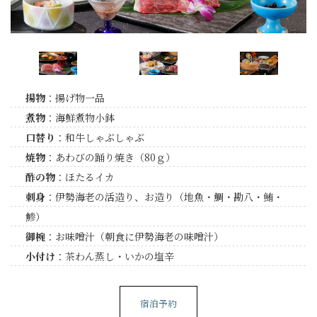
揚物
：揚げ物一品
煮物
：海鮮煮物小鉢
口替り
：和牛しゃぶしゃぶ
焼物
：あわびの踊り焼き（80ｇ）
酢の物
：ほたるイカ
刺身
：伊勢海老の活造り、お造り（地魚・鯛・勘八・鮪・
鯵）
御椀
：お味噌汁（朝食に伊勢海老の味噌汁）
小付け
：茶わん蒸し・いかの塩辛
宿泊予約