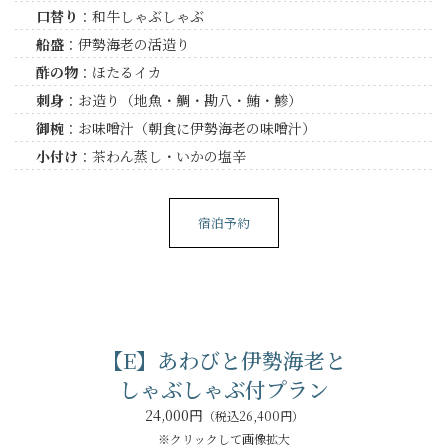
口替り
：和牛しゃぶしゃぶ
船盛
：伊勢海老の活造り
酢の物
：ほたるイカ
刺身
：お造り（地魚・鯛・勘八・鮪・鯵）
御椀
：お味噌汁（朝食に伊勢海老の味噌汁）
小付け
：茶わん蒸し・いかの塩辛
宿泊予約
【E】あわびと伊勢海老と
しゃぶしゃぶ付プラン
24,000円
（税込26,400円）
※クリックして画像拡大