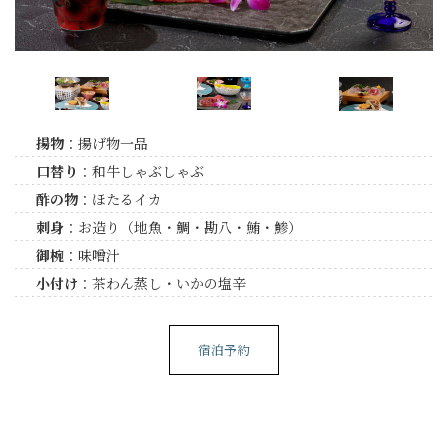
揚物
：揚げ物一品
口替り
：和牛しゃぶしゃぶ
酢の物
：ほたるイカ
刺身
：お造り（地魚・鯛・勘八・鮪・鯵）
御椀
：味噌汁
小付け
：茶わん蒸し・いかの塩辛
宿泊予約