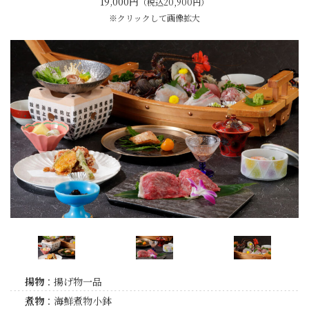
19,000円
（税込20,900円）
※クリックして画像拡大
揚物
：揚げ物一品
煮物
：海鮮煮物小鉢