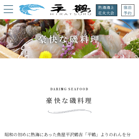
コ
ナ
熱海海上
宿泊
ン
ビ
花火大会
予約
テ
ゲ
ン
ー
ツ
シ
へ
ョ
豪快な磯料理
ス
ン
キ
に
ッ
移
プ
動
DARING SEAFOOD
豪快な磯料理
昭和の初めに熱海にあった魚屋平沢鶴吉「平鶴」よりのれんを分