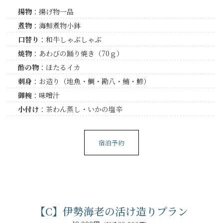
揚物
：揚げ物一品
煮物
：海鮮煮物小鉢
口替り
：和牛しゃぶしゃぶ
焼物
：あわびの踊り焼き（70ｇ）
酢の物
：ほたるイカ
刺身
：お造り（地魚・鯛・勘八・鮪・鯵）
御椀
：味噌汁
小付け
：茶わん蒸し・いかの塩辛
宿泊予約
【C】伊勢海老の活け造りプラン