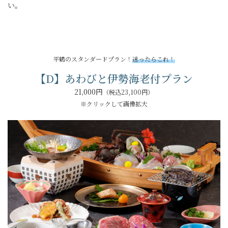
い。
平鶴のスタンダードプラン！
迷ったらこれ！
【D】あわびと伊勢海老付プラン
21,000円
（税込23,100円）
※クリックして画像拡大