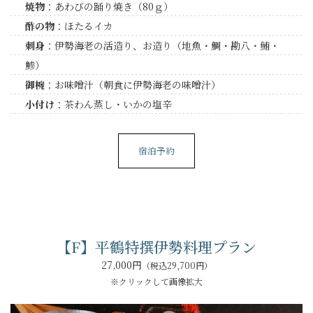
焼物
：あわびの踊り焼き（80ｇ）
酢の物
：ほたるイカ
刺身
：伊勢海老の活造り、お造り（地魚・鯛・勘八・鮪・
鯵）
御椀
：お味噌汁（朝食に伊勢海老の味噌汁）
小付け
：茶わん蒸し・いかの塩辛
宿泊予約
【F】平鶴特撰伊勢料理プラン
27,000円
（税込29,700円）
※クリックして画像拡大