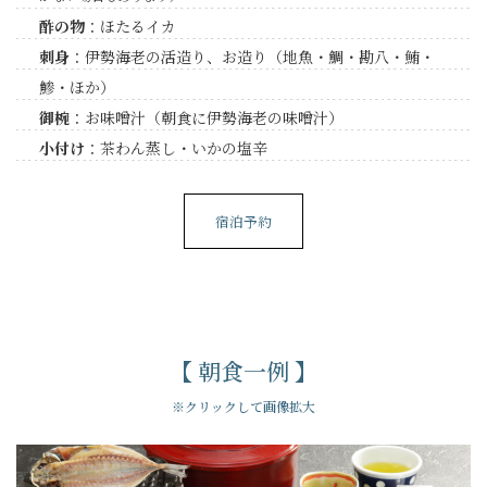
酢の物
：ほたるイカ
刺身
：伊勢海老の活造り、お造り（地魚・鯛・勘八・鮪・
鯵・ほか）
御椀
：お味噌汁（朝食に伊勢海老の味噌汁）
小付け
：茶わん蒸し・いかの塩辛
宿泊予約
【 朝食一例 】
※クリックして画像拡大