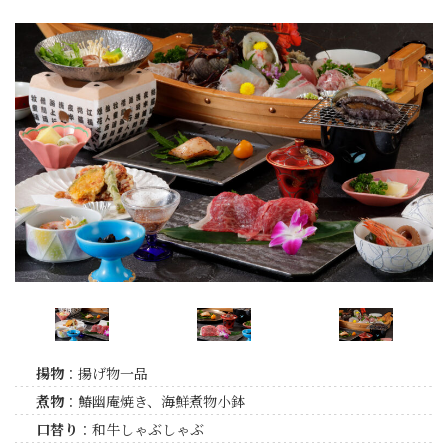
揚物
：揚げ物一品
煮物
：鰆幽庵焼き、海鮮煮物小鉢
口替り
：和牛しゃぶしゃぶ