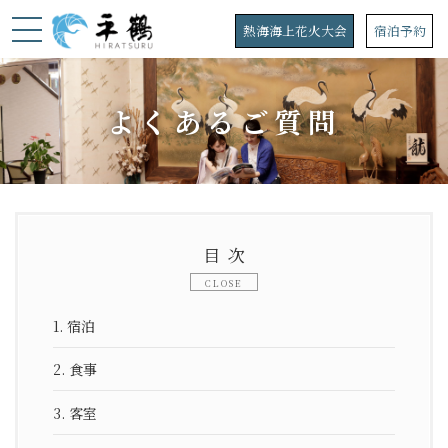
コ
ナ
ン
ビ
熱海海上花火大会
宿泊予約
テ
ゲ
ン
ー
ツ
シ
へ
ョ
よくあるご質問
ス
ン
キ
に
ッ
移
プ
動
目次
1.
宿泊
2.
食事
3.
客室