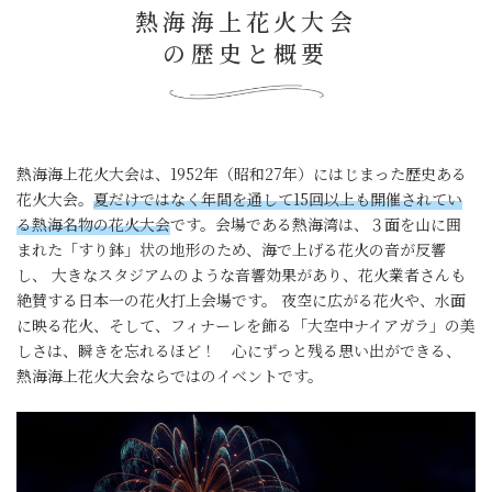
熱海海上花火大会
の歴史と概要
熱海海上花火大会は、1952年（昭和27年）にはじまった歴史ある
花火大会。
夏だけではなく年間を通して15回以上も開催されてい
る熱海名物の花火大会
です。会場である熱海湾は、３面を山に囲
まれた「すり鉢」状の地形のため、海で上げる花火の音が反響
し、 大きなスタジアムのような音響効果があり、花火業者さんも
絶賛する日本一の花火打上会場です。 夜空に広がる花火や、水面
に映る花火、そして、フィナーレを飾る「大空中ナイアガラ」の美
しさは、瞬きを忘れるほど！ 心にずっと残る思い出ができる、
熱海海上花火大会ならではのイベントです。