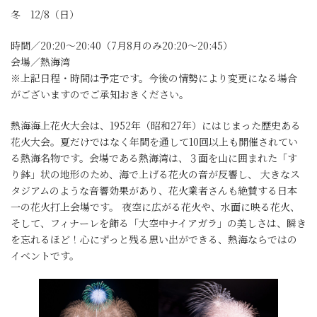
冬 12/8（日）
時間／20:20～20:40（7月8月のみ20:20～20:45）
会場／熱海湾
※上記日程・時間は予定です。今後の情勢により変更になる場合
がございますのでご承知おきください。
熱海海上花火大会は、1952年（昭和27年）にはじまった歴史ある
花火大会。夏だけではなく年間を通して10回以上も開催されてい
る熱海名物です。会場である熱海湾は、３面を山に囲まれた「す
り鉢」状の地形のため、海で上げる花火の音が反響し、 大きなス
タジアムのような音響効果があり、花火業者さんも絶賛する日本
一の花火打上会場です。 夜空に広がる花火や、水面に映る花火、
そして、フィナーレを飾る「大空中ナイアガラ」の美しさは、瞬き
を忘れるほど！心にずっと残る思い出ができる、熱海ならではの
イベントです。