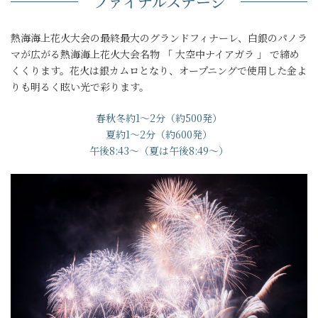
ファイナルステージ
熱海海上花火大会の最終最大のグランドフィナーレ、白銀のパノラ
マが広がる熱海海上花火大会名物 「 大空中ナイアガラ 」 で締め
くくります。花火は銀カムロとなり、オープニングで使用した金よ
りも明るく眩い光で彩ります。
春秋冬約1～2分（約500発）
夏約1～2分（約600発）
午後8:43～（夏は午後8:49～）