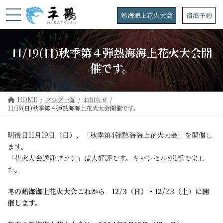
コ
ナ
ン
ビ
熱海海上花火大会
宿泊予約
テ
ゲ
ン
ー
ツ
シ
11/19(日)秋季第４弾熱海海上花火大会開
へ
ョ
ス
ン
催です。
キ
に
ッ
移
プ
動
HOME
ブログ一覧
お知らせ
11/19(日)秋季第４弾熱海海上花火大会開催です。
明後日11月19日（日）、「秋季第4弾熱海海上花火大会」を開催し
ます。
「花火大会送迎プラン」は大好評です。キャンセルが1組でまし
た。
冬の熱海海上花火大会これから 12
/3（日）・12/23（土）に開
催します。