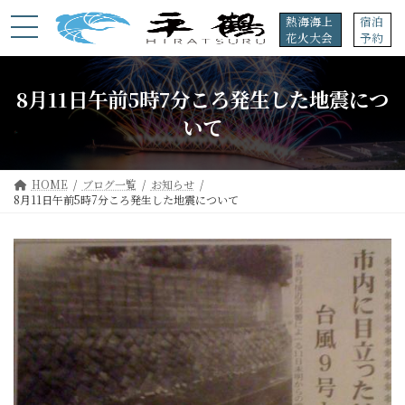
コ
ナ
熱海海上
宿泊
ン
ビ
花火大会
予約
テ
ゲ
ン
ー
ツ
シ
8月11日午前5時7分ころ発生した地震につ
へ
ョ
ス
ン
いて
キ
に
ッ
移
プ
動
HOME
ブログ一覧
お知らせ
8月11日午前5時7分ころ発生した地震について